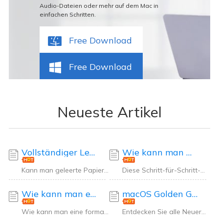
Audio-Dateien oder mehr auf dem Mac in
einfachen Schritten.
Free Download
Free Download
Neueste Artikel
Vollständiger Leitfaden zur Wiederherstellung verschlüsselter APFS-Volumes
Wie kann man Ddrescue auf dem Mac verwenden? [Anleitung zur Mac-Datenrettung]
Kann man geleerte Papierkorb-Dateien von einem verschlüsselten APFS-Volume wiederherstelle
Diese Schritt-für-Schritt-Anleitung zeigt Ihnen, wie Sie Ddrescue auf dem Mac verwenden kö
Wie kann man eine formatierte NTFS-Partition auf dem Mac wiederherstellen?
macOS Golden Gate 27, Was ist neu? [Alles über die neue macOS-Version]
Wie kann man eine formatierte NTFS-Partition auf einem Mac wiederherstellen? macOS kann La
Entdecken Sie alle Neuerungen in macOS 27 Golden Gate, darunter Siri AI, Apple Intelligenc