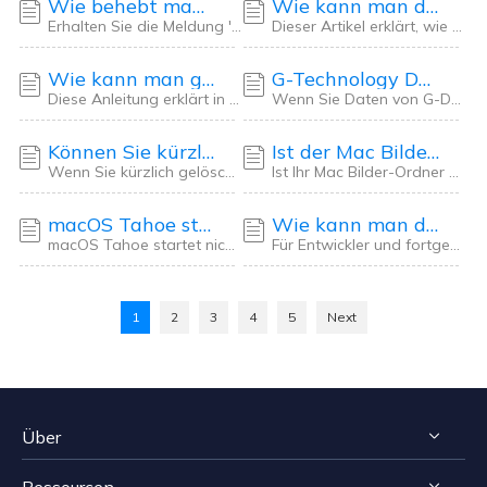
Wie behebt man den Fehler "Die Datei wurde nicht gefunden" beim Mac-Start? [4 Lösungen]
Wie kann man die Option "Papierkorb automatisch leeren" auf Mac deaktivieren?
Erhalten Sie die Meldung 'Die Datei wurde nicht gefunden' beim Mac-Start? In diesem Artike
Dieser Artikel erklärt, wie Sie die Option 'Papierkorb automatisch leeren' auf Mac deaktiv
Wie kann man gelöschte Dateien nach 30 Tagen auf dem Mac wiederherstellen?
G-Technology Datenrettung auf dem Mac: Daten von G-Drive wiederherstellen
Diese Anleitung erklärt in einfachen Schritten, wie Sie gelöschte Dateien nach 30 Tagen au
Wenn Sie Daten von G-Drive mobile USB-C auf Mac wiederherstellen wollen, bieten wir Ihnen
Können Sie kürzlich gelöschte Fotos auf Mac nicht finden? So beheben Sie das Problem.
Ist der Mac Bilder-Ordner verschwunden? Wie kann man den Ordner wiederherstellen?
Wenn Sie kürzlich gelöschte Fotos auf Mac nicht finden können, ist die Aufbewahrungsfrist
Ist Ihr Mac Bilder-Ordner verschwunden? Hier erfahren Sie, warum der Bilderordner fehlt un
macOS Tahoe startet nicht? Beheben Sie das Problem ohne Datenverlust.
Wie kann man den vollständigen Festplattenzugriff für Terminal aktivieren?
macOS Tahoe startet nicht, nachdem Sie das System aktualisiert haben? In diesem Artikel er
Für Entwickler und fortgeschrittene Benutzer, die auf den Fehler 'Operation nicht zulässig
1
2
3
4
5
Next
Über
Ressourcen