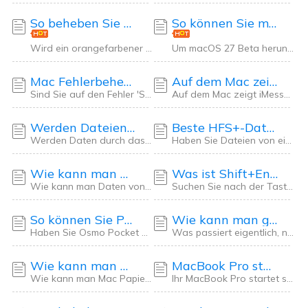
So beheben Sie den orangefarbenen Bildschirm auf MacBook Pro [5 Lösungen]
So können Sie macOS 27 Beta herunterladen und macOS Golden Gate installieren.
Wird ein orangefarbener Bildschirm auf MacBook Pro angezeigt? In diesem Artikel erfahren S
Um macOS 27 Beta herunterzuladen und macOS Golden Gate zu installieren, müssen Sie Ihren A
Mac Fehlerbehebung: SD-Karten können nicht mit der Erste Hilfe repariert werden
Auf dem Mac zeigt iMessage keine Nachrichten an: Synchronisierungsprobleme beheben und Daten retten
Sind Sie auf den Fehler 'SD-Karten können nicht mit Erste Hilfe repariert werden' gestoßen
Auf dem Mac zeigt iMessage keine Nachrichten an? Erfahren Sie, wie Sie die iCloud-Synchron
Werden Dateien durch das Leeren des Papierkorbs endgültig gelöscht? Die Wiederherstellung ist noch möglich!
Beste HFS+-Datenrettungssoftware für Mac (2026 Praxistests)
Werden Daten durch das Leeren des Papierkorbs endgültig gelöscht? Dieser Artikel erklärt d
Haben Sie Dateien von einer alten Mac-Festplatte verloren? Wir haben über 15 HFS+ Wiederhe
Wie kann man Daten von RAW-SD-Karten auf dem Mac wiederherstellen?
Was ist Shift+Entf auf Mac? Wie kann man Dateien auf Mac dauerhaft löschen?
Wie kann man Daten von einer RAW-SD-Karte auf dem Mac wiederherstellen? Dieser Artikel zei
Suchen Sie nach der Tastenkombination Shift + Entf auf dem Mac? In diesem Artikel zeigen w
So können Sie Pocket 4 Videos auf dem Mac wiederherstellen [Vollständige Anleitung]
Wie kann man gelöschte Word-Dateien auf Mac wiederherstellen?
Haben Sie Osmo Pocket 4-Videos versehentlich von Ihrem Mac gelöscht? Wir zeigen Ihnen Schr
Was passiert eigentlich, nachdem man ein Word-Dokument von einem Mac gelöscht hat? Diese D
Wie kann man Mac Papierkorb nach dem Leeren wiederherstellen?
MacBook Pro startet ständig neu: Ursachen & Lösungen
Wie kann man Mac Papierkorb nach dem Leeren wiederherstellen? Wenn Time Machine vorher akt
Ihr MacBook Pro startet ständig neu? In diesem Artikel finden Sie die Hauptgründe und die