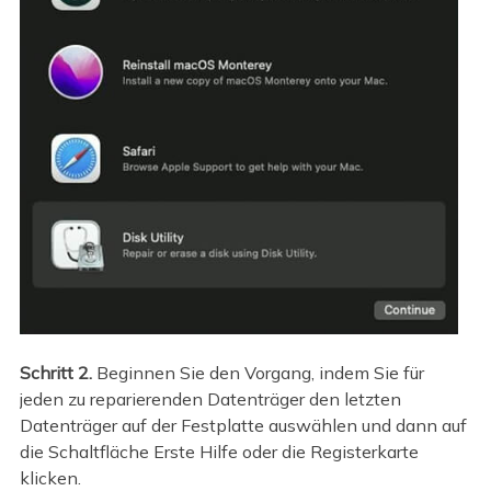
Schritt 2.
Beginnen Sie den Vorgang, indem Sie für
jeden zu reparierenden Datenträger den letzten
Datenträger auf der Festplatte auswählen und dann auf
die Schaltfläche Erste Hilfe oder die Registerkarte
klicken.