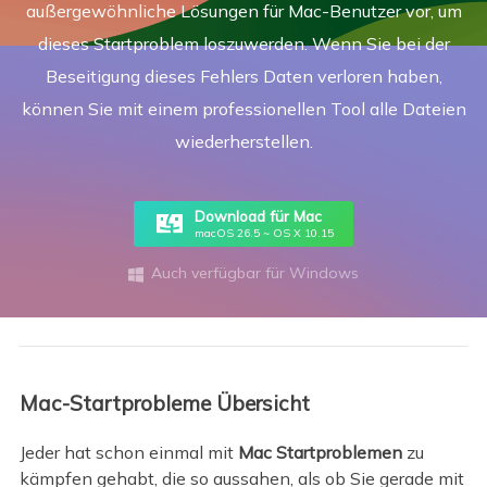
außergewöhnliche Lösungen für Mac-Benutzer vor, um
dieses Startproblem loszuwerden. Wenn Sie bei der
Beseitigung dieses Fehlers Daten verloren haben,
können Sie mit einem professionellen Tool alle Dateien
wiederherstellen.
Download für Mac
macOS 26.5 ~ OS X 10.15
Auch verfügbar für Windows

Mac-Startprobleme Übersicht
Jeder hat schon einmal mit
Mac Startproblemen
zu
kämpfen gehabt, die so aussahen, als ob Sie gerade mit