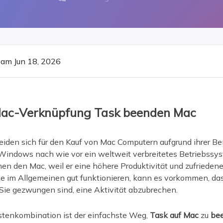
ere Wiederherstellungsprodukte
Data Recovery Services
Deploy Manage
Professionelle Datenrettungsdienste
Intelligente Windo
MSPs Service
Exchange Recovery
am Jun 18, 2026
EDB-Datei wiederherstellen & reparieren
MSP Service
EaseUS Todo Back
Email Recovery
Outlook E-Mail wiederherstellen
 Mac-Verknüpfung Task beenden Mac
MS SQL Recovery
MS SQL-Datenbank wiederherstellen
iden sich für den Kauf von Mac Computern aufgrund ihrer Ben
Windows nach wie vor ein weltweit verbreitetes Betriebssys
n den Mac, weil er eine höhere Produktivität und zufriedene
m Allgemeinen gut funktionieren, kann es vorkommen, dass 
Sie gezwungen sind, eine Aktivität abzubrechen.
tenkombination ist der einfachste Weg,
Task auf Mac
zu
be