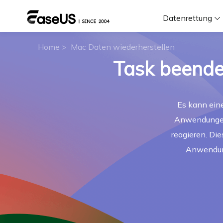
Datenrettung
Home
>
Mac Daten wiederherstellen
F
Task beende
D
Es kann ein
Anwendungen
i
reagieren. Die
W
Anwendun