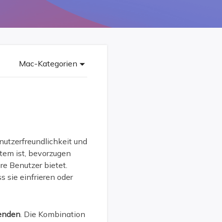
Freunde werben
Video Downloader
Einladen & Belohnung s
Video/Audio online herunterladen
r
ws-Bereitstellung
VideoKit
All-in-One Video-Toolkit
Mac-Kategorien
Audio Tools
up White Label Service
EaseUS VoiceWave
Stimme in Echtzeit ändern
Ringtone Editor
Klingeltöne für iPhone erstellen
utzerfreundlichkeit und
tem ist, bevorzugen
Vocal Remover (Online)
re Benutzer bietet.
Gesang kostenlos online entfernen
sie einfrieren oder
enden
. Die Kombination