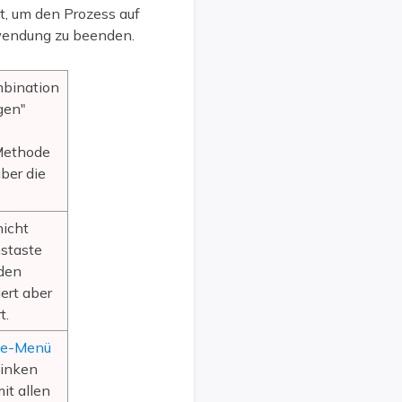
, um den Prozess auf
wendung zu beenden.
mbination
gen"
Methode
über die
nicht
staste
nden
ert aber
t.
le-Menü
linken
it allen