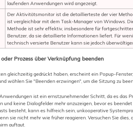
laufenden Anwendungen wird angezeigt.
Der Aktivitätsmonitor ist die detaillierteste der vier Meth
ist vergleichbar mit dem Task-Manager von Windows. Di
Methode ist sehr effektiv, insbesondere für fortgeschritte
Benutzer, da sie detaillierte Informationen liefert. Für wen
technisch versierte Benutzer kann sie jedoch überwältige
 oder Prozess über Verknüpfung beenden
n gleichzeitig gedrückt haben, erscheint ein Popup-Fenster
nd wählen Sie "Beenden erzwingen", um die Sitzung zu bee
nwendungen ist ein ernstzunehmender Schritt, da es das P
len und keine Dialogfelder mehr anzuzeigen, bevor es beendet
usts besteht, kann es hilfreich sein, unkooperative Systemp
n sie nicht mehr wie früher reagieren. Versuchen Sie dies, a
irm auftaut.