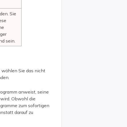
oden. Sie
ese
ne
iger
nd sein.
; wählen Sie das nicht
nden.
rogramm anweist, seine
 wird. Obwohl die
rogramme zum sofortigen
nstatt darauf zu