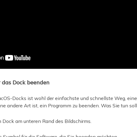
r das Dock beenden
OS-Docks ist wohl der einfachste und schnellste Weg, ein
e andere Art ist, ein Programm zu beenden. Was Sie tun sollt
 Dock am unteren Rand des Bildschirms.
s Symbol für die Software, die Sie beenden möchten.