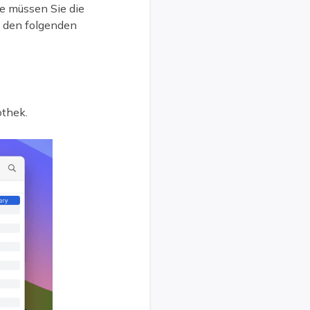
te müssen Sie die
t den folgenden
othek.