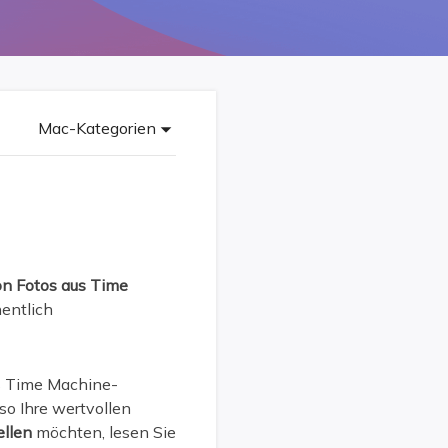
Freunde werben
Video Downloader
Einladen & Belohnung s
Video/Audio online herunterladen
r
ws-Bereitstellung
VideoKit
All-in-One Video-Toolkit
Mac-Kategorien
Audio Tools
up White Label Service
EaseUS VoiceWave
Stimme in Echtzeit ändern
Ringtone Editor
Klingeltöne für iPhone erstellen
on Fotos aus Time
hentlich
Vocal Remover (Online)
Gesang kostenlos online entfernen
us Time Machine-
so Ihre wertvollen
ellen
möchten, lesen Sie