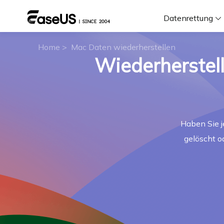
Datenrettung
Home
>
Mac Daten wiederherstellen
F
Wiederherstel
D
Haben Sie j
i
gelöscht o
W