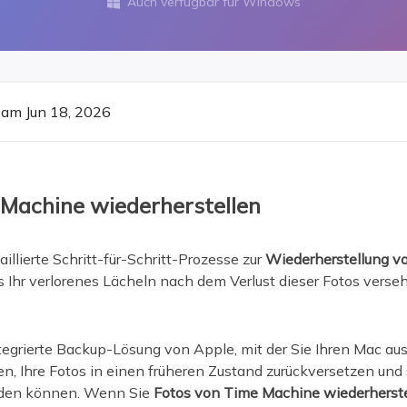
Auch verfügbar für Windows

ere Wiederherstellungsprodukte
Data Recovery Services
Deploy Manage
Professionelle Datenrettungsdienste
Intelligente Windo
MSPs Service
Exchange Recovery
am Jun 18, 2026
EDB-Datei wiederherstellen & reparieren
MSP Service
EaseUS Todo Back
Email Recovery
Outlook E-Mail wiederherstellen
 Machine wiederherstellen
MS SQL Recovery
MS SQL-Datenbank wiederherstellen
aillierte Schritt-für-Schritt-Prozesse zur
Wiederherstellung v
es Ihr verlorenes Lächeln nach dem Verlust dieser Fotos verse
tegrierte Backup-Lösung von Apple, mit der Sie Ihren Mac a
n, Ihre Fotos in einen früheren Zustand zurückversetzen und 
nden können. Wenn Sie
Fotos von Time Machine wiederherst