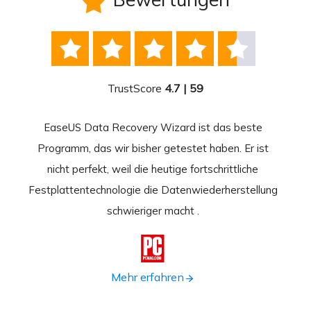






TrustScore
4.7 | 59
EaseUS Data Recovery Wizard ist das beste
Ease
-
Programm, das wir bisher getestet haben. Er ist
beste
 durch
nicht perfekt, weil die heutige fortschrittliche
st
Festplattentechnologie die Datenwiederherstellung
fortsc
n.
schwieriger macht .
format

Mehr erfahren