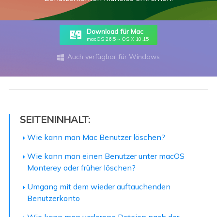
Download für Mac
macOS 26.5 ~ OS X 10.15
Auch verfügbar für Windows

SEITENINHALT:
Wie kann man Mac Benutzer löschen?
Wie kann man einen Benutzer unter macOS
Monterey oder früher löschen?
Umgang mit dem wieder auftauchenden
Benutzerkonto
Wie kann man verlorene Dateien nach der