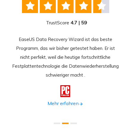





TrustScore
4.7 | 59
EaseUS Data Recovery Wizard ist das beste
Ease
-
Programm, das wir bisher getestet haben. Er ist
beste
 durch
nicht perfekt, weil die heutige fortschrittliche
st
Festplattentechnologie die Datenwiederherstellung
fortsc
n.
schwieriger macht .
format

Mehr erfahren