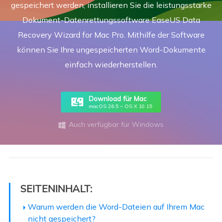
gespeichert werden, installieren Sie die leistungsstarke
Dokument-Datenrettungssoftware EaseUS Data
Recovery Wizard for Mac Pro. Mithilfe der Software
können Sie Ihre ungespeicherten Word-Dokumente
einfach wiederherstellen.
Download für Mac
macOS 26.5 ~ OS X 10.15
Auch verfügbar für Windows

SEITENINHALT:
Warum werden die Word-Dateien auf Ihrem Mac
nicht gespeichert?