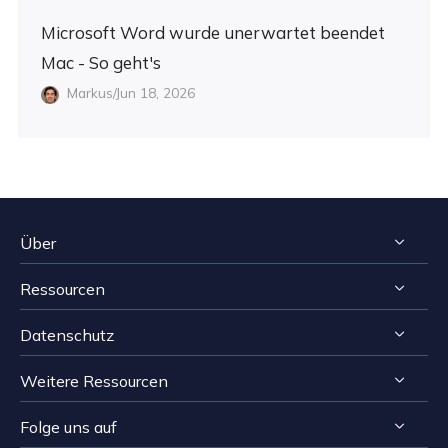
Microsoft Word wurde unerwartet beendet
Mac - So geht's
Markus/Jun 18, 2026
Über
Ressourcen
Impressum
Datenschutz
Reviews & Awards
Tipps zur Windows Datenrettung
Kontakt EaseUS
Weitere Ressourcen
Tipps zur Mac Datenrettung
Deinstallieren
Resellers
Speichermedien wiederherstellen Tipps
Folge uns auf
Erstattungsrichtlinie
Computer Lösungen