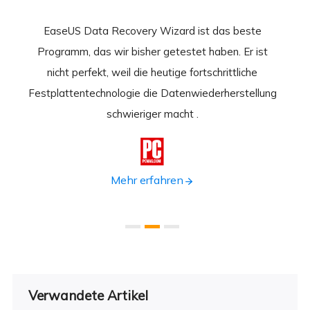
EaseUS Data Recovery Wizard ist das beste
Ease
-
Programm, das wir bisher getestet haben. Er ist
beste
 durch
nicht perfekt, weil die heutige fortschrittliche
st
Festplattentechnologie die Datenwiederherstellung
fortsc
n.
schwieriger macht .
format

Mehr erfahren
Verwandete Artikel