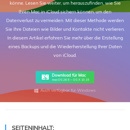
könne. Lesen Sie weiter, um herauszufinden, wie Sie
Ihren Mac in iCloud sichern können, um den
Datenverlust zu vermeiden. Mit dieser Methode werden
Sie Ihre Dateien wie Bilder und Kontakte nicht verlieren.
In diesem Artikel erfahren Sie mehr über die Erstellung
eines Backups und die Wiederherstellung Ihrer Daten
von iCloud.
Download für Mac
macOS 26.5 ~ OS X 10.15
Auch verfügbar für Windows

SEITENINHALT: