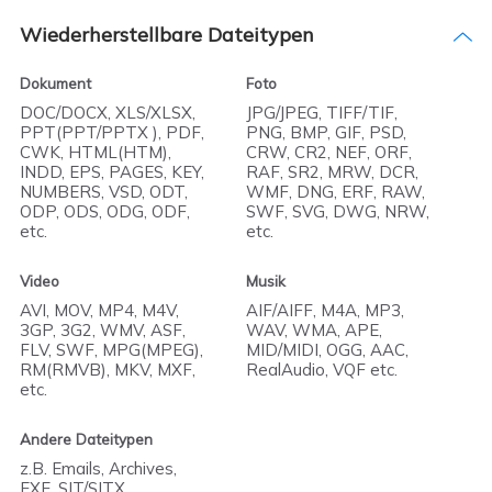
Wiederherstellbare Dateitypen
Dokument
Foto
DOC/DOCX, XLS/XLSX,
JPG/JPEG, TIFF/TIF,
PPT(PPT/PPTX ), PDF,
PNG, BMP, GIF, PSD,
CWK, HTML(HTM),
CRW, CR2, NEF, ORF,
INDD, EPS, PAGES, KEY,
RAF, SR2, MRW, DCR,
NUMBERS, VSD, ODT,
WMF, DNG, ERF, RAW,
ODP, ODS, ODG, ODF,
SWF, SVG, DWG, NRW,
etc.
etc.
Video
Musik
AVI, MOV, MP4, M4V,
AIF/AIFF, M4A, MP3,
3GP, 3G2, WMV, ASF,
WAV, WMA, APE,
FLV, SWF, MPG(MPEG),
MID/MIDI, OGG, AAC,
RM(RMVB), MKV, MXF,
RealAudio, VQF etc.
etc.
Andere Dateitypen
z.B. Emails, Archives,
EXE, SIT/SITX,