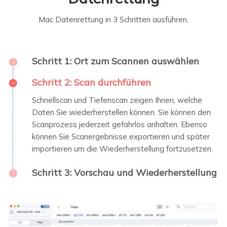
Mac Datenrettung in 3 Schritten ausführen.
Schritt 1: Ort zum Scannen auswählen
Wählen Sie den Speicherort auf dem Mac, von dem
Schritt 2: Scan durchführen
Sie Ihre Daten verloren haben. Auch verlorene
Schnellscan und Tiefenscan zeigen Ihnen, welche
Partitionen werden hier dargestellt.
Daten Sie wiederherstellen können. Sie können den
Scanprozess jederzeit gefahrlos anhalten. Ebenso
können Sie Scanergebnisse exportieren und später
importieren um die Wiederherstellung fortzusetzen.
Schritt 3: Vorschau und Wiederherstellung
Filtern Sie die Scanergebnisse oder suchen Sie direkt
nach Dateinamen um Ihre Daten zu finden. Viele
Dateitypen können Sie schon in der Vorschau öffnen
und überprüfen. Anschließend wählen Sie, was sie