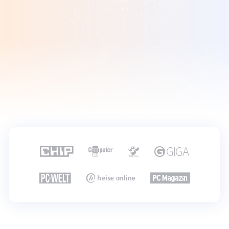






