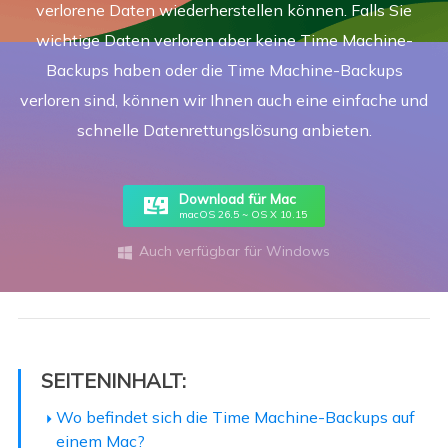
verlorene Daten wiederherstellen können. Falls Sie
wichtige Daten verloren aber keine Time Machine-
Backups haben oder die Time Machine-Backups
verloren sind, können wir Ihnen auch eine einfache und
schnelle Datenrettungslösung anbieten.
Download für Mac
macOS 26.5 ~ OS X 10.15
Auch verfügbar für Windows

SEITENINHALT:
Wo befindet sich die Time Machine-Backups auf
einem Mac?