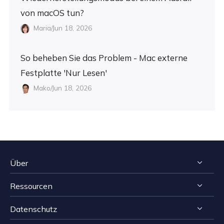
von macOS tun?
Maria/Jun 18, 2026
So beheben Sie das Problem - Mac externe
Festplatte 'Nur Lesen'
Mako/Jun 18, 2026
Über
Ressourcen
Impressum
Datenschutz
Reviews & Awards
Tipps zur Windows Datenrettung