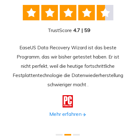





TrustScore
4.7 | 59
EaseUS Data Recovery Wizard ist das beste
Ease
-
Programm, das wir bisher getestet haben. Er ist
beste
 durch
nicht perfekt, weil die heutige fortschrittliche
st
Festplattentechnologie die Datenwiederherstellung
fortsc
n.
schwieriger macht .
format

Mehr erfahren