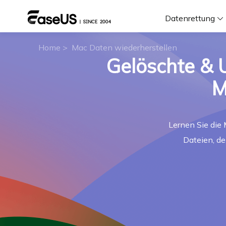
Datenrettung
Home
>
Mac Daten wiederherstellen
F
Gelöschte & 
D
M
Lernen Sie die
i
Dateien, de
W