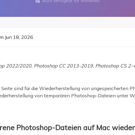
Auch verfügbar für Windows

ere Wiederherstellungsprodukte
Data Recovery Services
Deploy Manage
Professionelle Datenrettungsdienste
Intelligente Windo
MSPs Service
Exchange Recovery
m Jun 18, 2026
EDB-Datei wiederherstellen & reparieren
MSP Service
EaseUS Todo Back
Email Recovery
Outlook E-Mail wiederherstellen
op 2022/2020, Photoshop CC 2013-2019, Photoshop CS 2~6,
MS SQL Recovery
MS SQL-Datenbank wiederherstellen
r Seite sind für die Wiederherstellung von ungespeicherten 
derherstellung von temporären Photoshop-Dateien unter Wi
rene Photoshop-Dateien auf Mac wieder