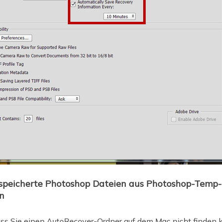
espeicherte Photoshop Dateien aus Photoshop-Temp
n
s Sie einen AutoRecover-Ordner auf dem Mac nicht finden kö