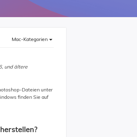
Freunde werben
Video Downloader
Einladen & Belohnung s
Video/Audio online herunterladen
r
ws-Bereitstellung
VideoKit
All-in-One Video-Toolkit
Mac-Kategorien
Audio Tools
up White Label Service
EaseUS VoiceWave
Stimme in Echtzeit ändern
 und ältere
Ringtone Editor
Klingeltöne für iPhone erstellen
Photoshop-Dateien unter
ndows finden Sie auf
Vocal Remover (Online)
Gesang kostenlos online entfernen
herstellen?