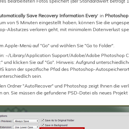
res bearbeiteten Fotos speichert (der Standardwert beträgt 
utomatically Save Recovery Information Every
' in
Photoshop
m von 5 Minuten eingestellt haben, können Sie die ungespe
op-Absturzes verloren geht, mit minimalem Datenverlust sp
e im Apple-Menü auf "Go" und wählen Sie "Go to Folder".
 ein: ~/Library/Application Support/Adobe/Adobe Photoshop
r:" und klicken Sie auf "Go". Hinweis: Aufgrund unterschiedlic
 kann der spezifische Pfad des Photoshop-Autospeicherorts 
terschiedlich sein.
 den Ordner "AutoRecover" und Photoshop zeigt Ihnen die ver
n an. Sie müssen die gefundene PSD-Datei als neues Projekt