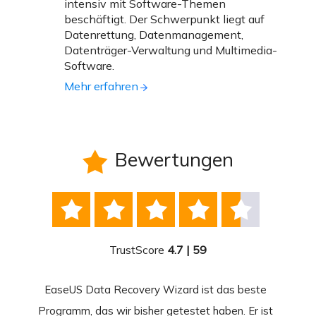
intensiv mit Software-Themen
beschäftigt. Der Schwerpunkt liegt auf
Datenrettung, Datenmanagement,
Datenträger-Verwaltung und Multimedia-
Software.
Mehr erfahren
Bewertungen






TrustScore
4.7 | 59
EaseUS Data Recovery Wizard ist das beste
Ease
-
Programm, das wir bisher getestet haben. Er ist
beste