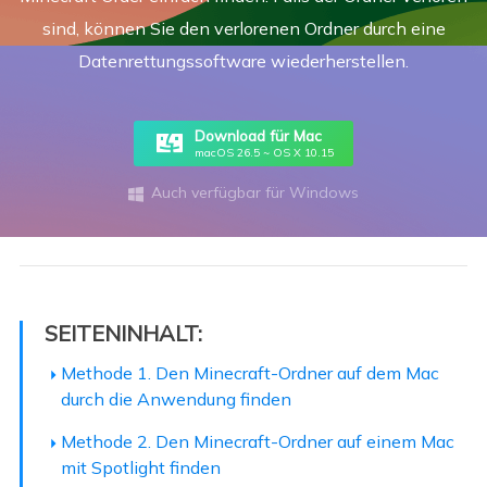
sind, können Sie den verlorenen Ordner durch eine
Datenrettungssoftware wiederherstellen.
Download für Mac
macOS 26.5 ~ OS X 10.15
Auch verfügbar für Windows

SEITENINHALT:
Methode 1. Den Minecraft-Ordner auf dem Mac
durch die Anwendung finden
Methode 2. Den Minecraft-Ordner auf einem Mac
mit Spotlight finden