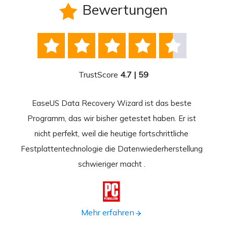
Bewertungen






TrustScore
4.7 | 59
EaseUS Data Recovery Wizard ist das beste
Ease
-
Programm, das wir bisher getestet haben. Er ist
beste
 durch
nicht perfekt, weil die heutige fortschrittliche
st
Festplattentechnologie die Datenwiederherstellung
fortsc
n.
schwieriger macht .
format

Mehr erfahren