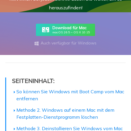
herauszufinden!
Download für Mac
macOS 26.5 ~ OS X 10.15
Auch verfügbar für Windows

SEITENINHALT:
So können Sie Windows mit Boot Camp vom Mac
entfernen
Methode 2. Windows auf einem Mac mit dem
Festplatten-Dienstprogramm löschen
Methode 3. Deinstallieren Sie Windows vom Mac