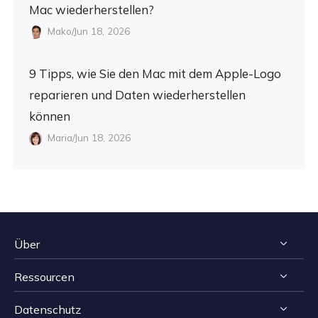
Mac wiederherstellen?
Mako/Jun 18, 2026
9 Tipps, wie Sie den Mac mit dem Apple-Logo
reparieren und Daten wiederherstellen
können
Maria/Jun 18, 2026
Über
Ressourcen
Impressum
Datenschutz
Reviews & Awards
Tipps zur Windows Datenrettung