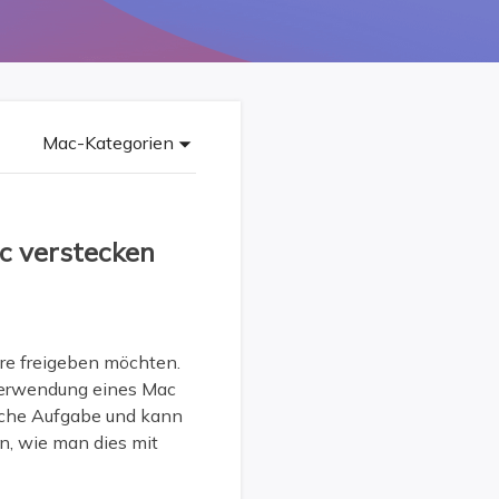
Freunde werben
Video Downloader
Einladen & Belohnung s
Video/Audio online herunterladen
r
ws-Bereitstellung
VideoKit
All-in-One Video-Toolkit
Mac-Kategorien
Audio Tools
up White Label Service
EaseUS VoiceWave
Stimme in Echtzeit ändern
 verstecken
Ringtone Editor
Klingeltöne für iPhone erstellen
ere freigeben möchten.
Vocal Remover (Online)
Gesang kostenlos online entfernen
 Verwendung eines Mac
ache Aufgabe und kann
en, wie man dies mit