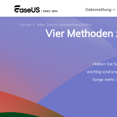
Datenrettung
Home
>
Mac Daten wiederherstellen
Vier Methoden 
F
D
Haben Sie Sc
i
wichtig sind un
W
Sorge mehr. 