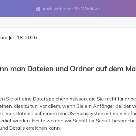
ere Wiederherstellungsprodukte
Auch verfügbar für Windows

Data Recovery Services
Deploy Manage
Professionelle Datenrettungsdienste
Intelligente Windo
MSPs Service
Exchange Recovery
am Jun 18, 2026
EDB-Datei wiederherstellen & reparieren
MSP Service
EaseUS Todo Back
Email Recovery
Outlook E-Mail wiederherstellen
n man Dateien und Ordner auf dem Mac
MS SQL Recovery
MS SQL-Datenbank wiederherstellen
 Sie oft eine Datei speichern müssen, die Sie nicht für and
inen, dies zu tun, vor allem, wenn Sie ein Anfänger bei der
ken von Dateien auf einem macOS-Basissystem ist eine einf
ledigt werden. Heute werden wir Schritt für Schritt besprech
d Details erreichen kann.