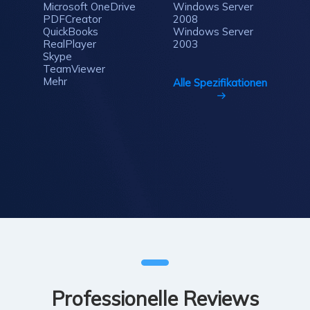
Microsoft OneDrive
Windows Server
PDFCreator
2008
QuickBooks
Windows Server
RealPlayer
2003
Skype
TeamViewer
Mehr
Alle Spezifikationen
Professionelle Reviews