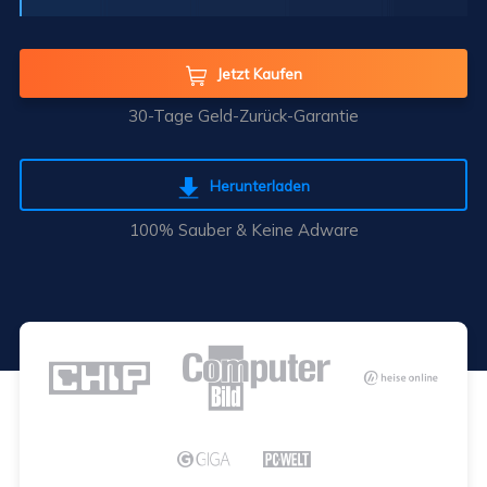
Jetzt Kaufen

30-Tage Geld-Zurück-Garantie
Herunterladen

100% Sauber & Keine Adware




