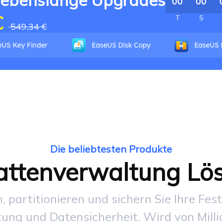
 lebenslange Upgrades
00
00
€
T
S
549,34 €
Die beliebtesten Produkte
lattenverwaltung Lö
, partitionieren und sichern Sie Ihre Fest
tung und Datensicherheit. Wird von Mill