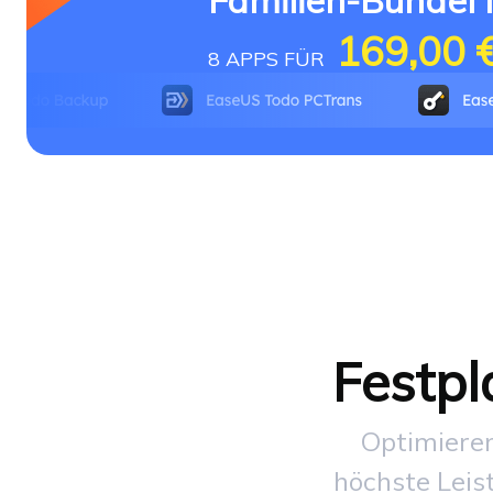
Familien-Bündel
169,00 
8 APPS FÜR
Festp
Optimieren
höchste Leis