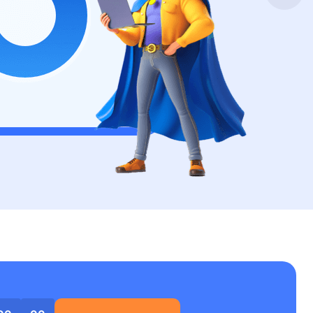
Freunde werben
Video Downloader
Einladen & Belohnung s
Video/Audio online herunterladen
r
ws-Bereitstellung
VideoKit
All-in-One Video-Toolkit
Audio Tools
up White Label Service
EaseUS VoiceWave
Stimme in Echtzeit ändern
Ringtone Editor
Klingeltöne für iPhone erstellen
Vocal Remover (Online)
Gesang kostenlos online entfernen