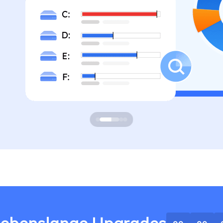
ere Wiederherstellungsprodukte
Data Recovery Services
Deploy Manage
Professionelle Datenrettungsdienste
Intelligente Windo
MSPs Service
Exchange Recovery
EDB-Datei wiederherstellen & reparieren
MSP Service
EaseUS Todo Back
Email Recovery
Outlook E-Mail wiederherstellen
MS SQL Recovery
MS SQL-Datenbank wiederherstellen