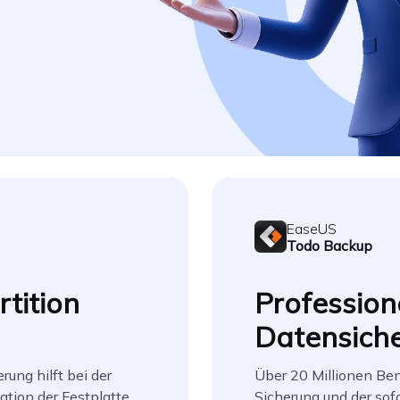
EaseUS
Todo Backup
rtition
Profession
Datensich
rung hilft bei der
Über 20 Millionen Ben
ation der Festplatte
Sicherung und der sof