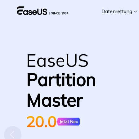
Datenrettung
F
D
EaseUS
Partition
i
Master
W
20.0
Jetzt Neu