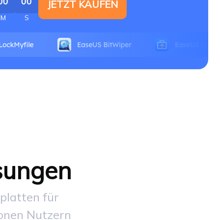
00
00
JETZT KAUFEN
M
S
sungen
platten für
ionen Nutzern