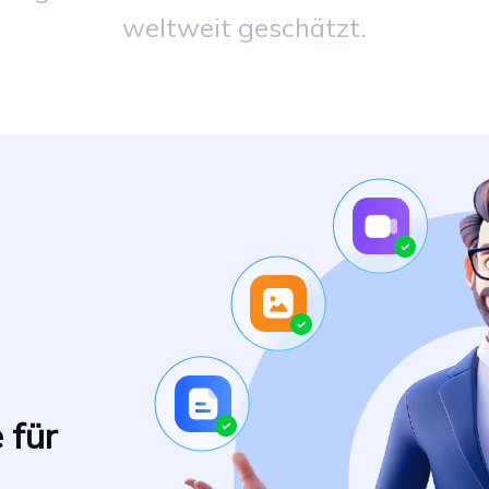
weltweit geschätzt.
 für