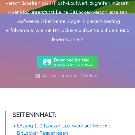
verschlüsselten USB-Flash-Laufwerk zugreifen müssen.
Aber Mac unterstützt keine BitLocker-verschlüsselten
Laufwerke. Aber keine Sorge! In diesem Beitrag
erfahren Sie, wie Sie BitLocker-Laufwerke auf dem Mac
lesen können!
Download für Mac
macOS 26.5 ~ OS X 10.15
Auch verfügbar für Windows

SEITENINHALT:
Lösung 1. BitLocker-Laufwerk auf Mac mit
BitLocker Reader lesen