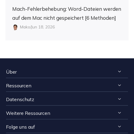
Mach-Fehlerbehebung: Word-Dateien werden
auf dem Mac nicht gespeichert [6 Methoden]
Mako/Jun 18, 2026
Über
Ressourcen
Impressum
Datenschutz
Reviews & Awards
Tipps zur Windows Datenrettung
Kontakt EaseUS
Weitere Ressourcen
Tipps zur Mac Datenrettung
Deinstallieren
Resellers
Speichermedien wiederherstellen Tipps
Folge uns auf
Erstattungsrichtlinie
Computer Lösungen
Affiliates