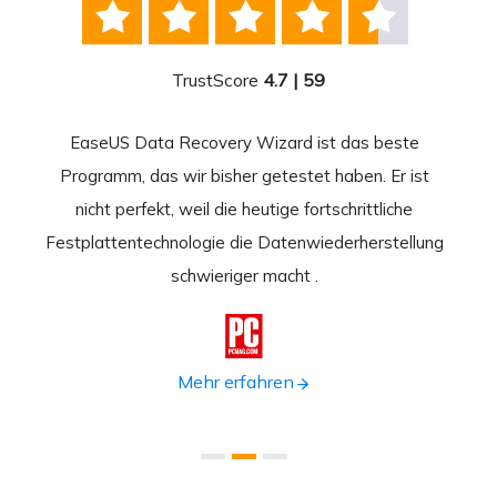





TrustScore
4.7 | 59
EaseUS Data Recovery Wizard ist das beste
Ease
-
Programm, das wir bisher getestet haben. Er ist
beste
 durch
nicht perfekt, weil die heutige fortschrittliche
st
Festplattentechnologie die Datenwiederherstellung
fortsc
n.
schwieriger macht .
format

Mehr erfahren