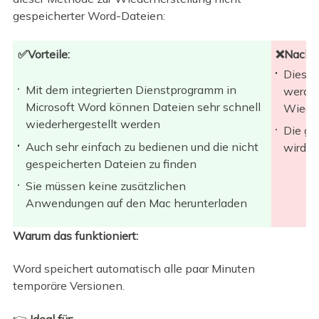
gespeicherter Word-Dateien:
✅Vorteile:
❌Nachte
Diese 
Mit dem integrierten Dienstprogramm in
werden
Microsoft Word können Dateien sehr schnell
Wieder
wiederhergestellt werden
Die g
Auch sehr einfach zu bedienen und die nicht
wird m
gespeicherten Dateien zu finden
Sie müssen keine zusätzlichen
Anwendungen auf den Mac herunterladen
Warum das funktioniert:
Word speichert automatisch alle paar Minuten
temporäre Versionen.
👉
Ideal für: