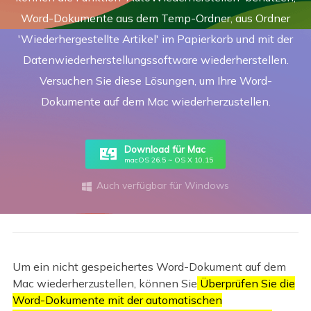
Word-Dokumente aus dem Temp-Ordner, aus Ordner
'Wiederhergestellte Artikel' im Papierkorb und mit der
Datenwiederherstellungssoftware wiederherstellen.
Versuchen Sie diese Lösungen, um Ihre Word-
Dokumente auf dem Mac wiederherzustellen.
Download für Mac
macOS 26.5 ~ OS X 10.15
Auch verfügbar für Windows

Um ein nicht gespeichertes Word-Dokument auf dem
Mac wiederherzustellen, können Sie
Überprüfen Sie die
Word-Dokumente mit der automatischen