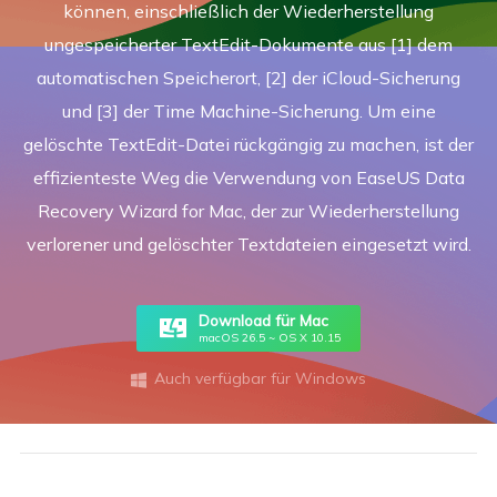
können, einschließlich der Wiederherstellung
ungespeicherter TextEdit-Dokumente aus [1] dem
automatischen Speicherort, [2] der iCloud-Sicherung
und [3] der Time Machine-Sicherung. Um eine
gelöschte TextEdit-Datei rückgängig zu machen, ist der
effizienteste Weg die Verwendung von EaseUS Data
Recovery Wizard for Mac, der zur Wiederherstellung
verlorener und gelöschter Textdateien eingesetzt wird.
Download für Mac
macOS 26.5 ~ OS X 10.15
Auch verfügbar für Windows
