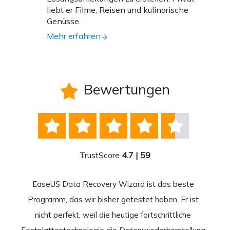
liebt er Filme, Reisen und kulinarische
Genüsse.
Mehr erfahren
Bewertungen






TrustScore
4.7 | 59
EaseUS Data Recovery Wizard ist das beste
Ease
-
Programm, das wir bisher getestet haben. Er ist
beste
 durch
nicht perfekt, weil die heutige fortschrittliche