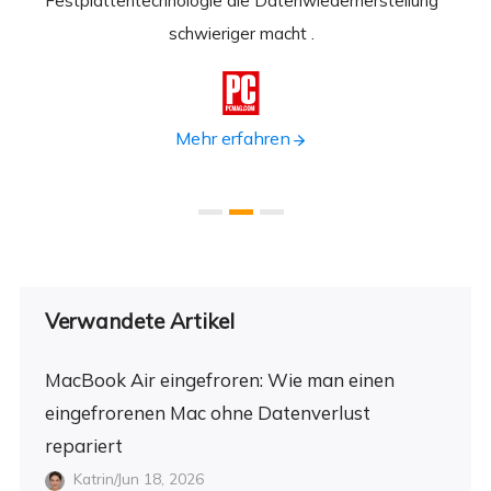
st
Festplattentechnologie die Datenwiederherstellung
fortsc
n.
schwieriger macht .
format

Mehr erfahren
Verwandete Artikel
MacBook Air eingefroren: Wie man einen
eingefrorenen Mac ohne Datenverlust
repariert
Katrin/Jun 18, 2026