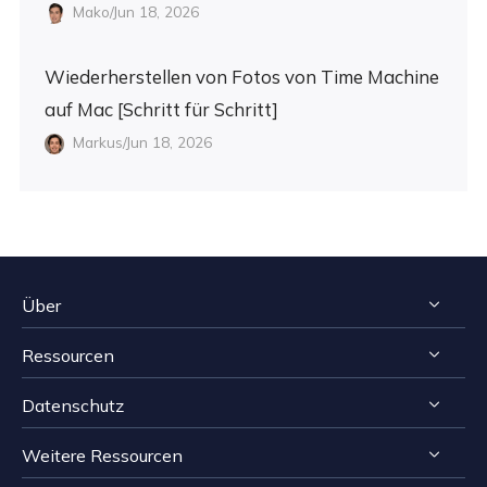
Mako/Jun 18, 2026
Wiederherstellen von Fotos von Time Machine
auf Mac [Schritt für Schritt]
Markus/Jun 18, 2026
Über
Ressourcen
Impressum
Datenschutz
Reviews & Awards
Tipps zur Windows Datenrettung
Kontakt EaseUS
Weitere Ressourcen
Tipps zur Mac Datenrettung
Deinstallieren