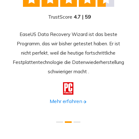
TrustScore
4.7 | 59
EaseUS Data Recovery Wizard ist das beste
Ease
-
Programm, das wir bisher getestet haben. Er ist
beste
 durch
nicht perfekt, weil die heutige fortschrittliche
st
Festplattentechnologie die Datenwiederherstellung
fortsc
n.
schwieriger macht .
format

Mehr erfahren