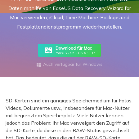
Daten mithilfe von EaseUS Data Recovery Wizard for
Mac verwenden, iCloud, Time Machine-Backups und
Festplattendienstprogramm wiederherstellen.
Download für Mac
macOS 26.5 ~ OS X 10.15
Auch verfügbar für Windows

SD-Karten sind ein gängiges Speichermedium für Fotos,
Videos, Dokumente usw., insbesondere für Mac-Nutzer
mit begrenztem Speicherplatz. Viele Nutzer kennen
jedoch das Problem: Ihr Mac verweigert den Zugriff auf
die SD-Karte, da diese in den RAW-Status gewechselt
hat. Das bedeutet, dass die auf der RAW-SD-Karte