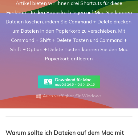
Artikel bieten wir Ihnen drei Shortcuts für diese
Funktion - In den Papierkorb legen auf Mac. Sie können
Dateien löschen, indem Sie Command + Delete drücken,
um Dateien in den Papierkorb zu verschieben. Mit
Command + Shift + Delete Tasten und Command +
Shift + Option + Delete Tasten können Sie den Mac
Papierkorb entleeren.
Download für Mac
macOS 26.5 ~ OS X 10.15
Auch verfügbar für Windows

Warum sollte ich Dateien auf dem Mac mit