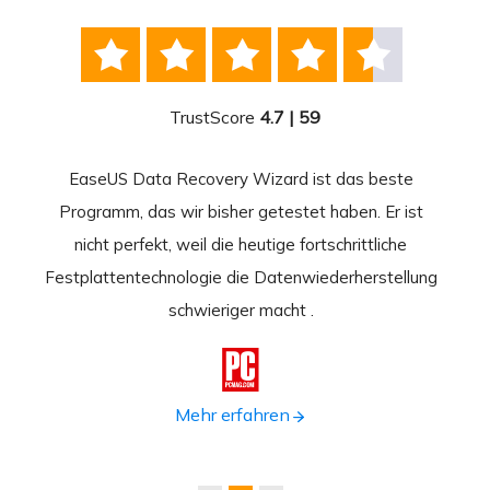





TrustScore
4.7 | 59
EaseUS Data Recovery Wizard ist das beste
Ease
-
Programm, das wir bisher getestet haben. Er ist
beste
 durch
nicht perfekt, weil die heutige fortschrittliche
st
Festplattentechnologie die Datenwiederherstellung
fortsc
n.
schwieriger macht .
format

Mehr erfahren