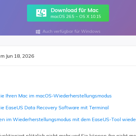
ere Wiederherstellungsprodukte
Download für Mac
Data Recovery Services
Deploy Manage
macOS 26.5 ~ OS X 10.15
Professionelle Datenrettungsdienste
Intelligente Windo
Auch verfügbar für Windows

MSPs Service
Exchange Recovery
EDB-Datei wiederherstellen & reparieren
MSP Service
EaseUS Todo Back
Email Recovery
m Jun 18, 2026
Outlook E-Mail wiederherstellen
MS SQL Recovery
MS SQL-Datenbank wiederherstellen
n Sie Ihren Mac im macOS-Wiederherstellungsmodus
 Sie EaseUS Data Recovery Software mit Terminal
ten im Wiederherstellungsmodus mit dem EaseUS-Tool wieder
nktioniert plötzlich nicht mehr und Sie können ihn nicht 