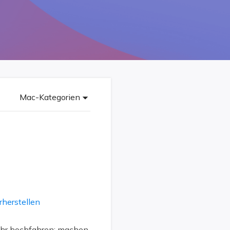
Freunde werben
Video Downloader
Einladen & Belohnung s
Video/Audio online herunterladen
r
ws-Bereitstellung
VideoKit
All-in-One Video-Toolkit
Audio Tools
up White Label Service
Mac-Kategorien
EaseUS VoiceWave
Stimme in Echtzeit ändern
Ringtone Editor
Klingeltöne für iPhone erstellen
Vocal Remover (Online)
Gesang kostenlos online entfernen
herstellen
mehr hochfahren; machen