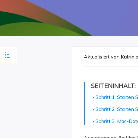
Weit
Aktualisiert von
Katrin
a
SEITENINHALT:
Schritt 1. Starte
Schritt 2. Starten
Schritt 3. Mac-Da
Angenommen, Ihr Mac fu