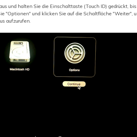
us und halten Sie die Einschalttaste (Touch ID) gedrückt, bis
e "Optionen" und klicken Sie auf die Schaltfläche "Weiter"
s aufzurufen.