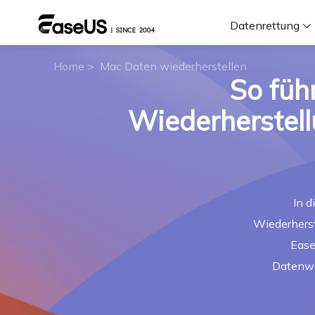
Datenrettung
Home
>
Mac Daten wiederherstellen
So füh
F
Wiederherstel
D
i
In d
W
Wiederherst
Ease
Datenwi