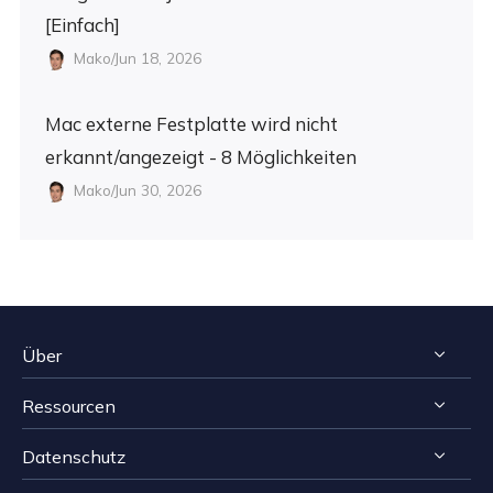
[Einfach]
Mako/Jun 18, 2026
Mac externe Festplatte wird nicht
erkannt/angezeigt - 8 Möglichkeiten
Mako/Jun 30, 2026
Über
Ressourcen
Impressum
Datenschutz
Reviews & Awards
Tipps zur Windows Datenrettung