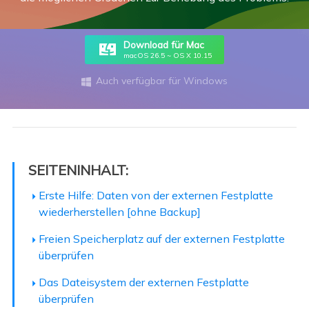
Download für Mac
macOS 26.5 ~ OS X 10.15
Auch verfügbar für Windows

SEITENINHALT:
Erste Hilfe: Daten von der externen Festplatte
wiederherstellen [ohne Backup]
Freien Speicherplatz auf der externen Festplatte
überprüfen
Das Dateisystem der externen Festplatte
überprüfen