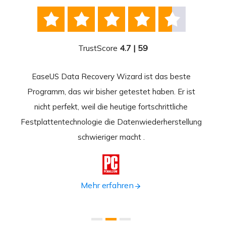





TrustScore
4.7 | 59
EaseUS Data Recovery Wizard ist das beste
Ease
-
Programm, das wir bisher getestet haben. Er ist
beste
 durch
nicht perfekt, weil die heutige fortschrittliche
st
Festplattentechnologie die Datenwiederherstellung
fortsc
n.
schwieriger macht .
format

Mehr erfahren