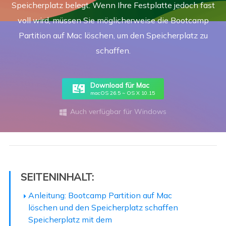
Speicherplatz belegt. Wenn Ihre Festplatte jedoch fast
voll wird, müssen Sie möglicherweise die Bootcamp
Partition auf Mac löschen, um den Speicherplatz zu
schaffen.
Download für Mac
macOS 26.5 ~ OS X 10.15
Auch verfügbar für Windows

SEITENINHALT:
Anleitung: Bootcamp Partition auf Mac
löschen und den Speicherplatz schaffen
Speicherplatz mit dem