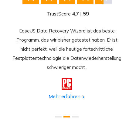
TrustScore
4.7 | 59
EaseUS Data Recovery Wizard ist das beste
Ease
-
Programm, das wir bisher getestet haben. Er ist
beste
 durch
nicht perfekt, weil die heutige fortschrittliche
st
Festplattentechnologie die Datenwiederherstellung
fortsc
n.
schwieriger macht .
format

Mehr erfahren