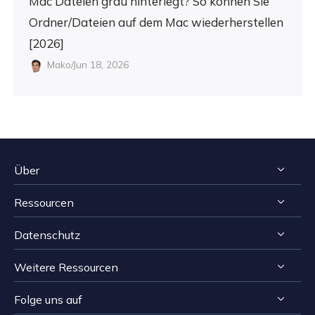
Mac Dateien grau hinterlegt? So können Sie
Ordner/Dateien auf dem Mac wiederherstellen
[2026]
Mako/Jun 18, 2026
Über
Ressourcen
Impressum
Datenschutz
Reviews & Awards
Tipps zur Windows Datenrettung
Kontakt EaseUS
Weitere Ressourcen
Tipps zur Mac Datenrettung
Deinstallieren
Resellers
Speichermedien wiederherstellen Tipps
Folge uns auf
Erstattungsrichtlinie
Computer Lösungen