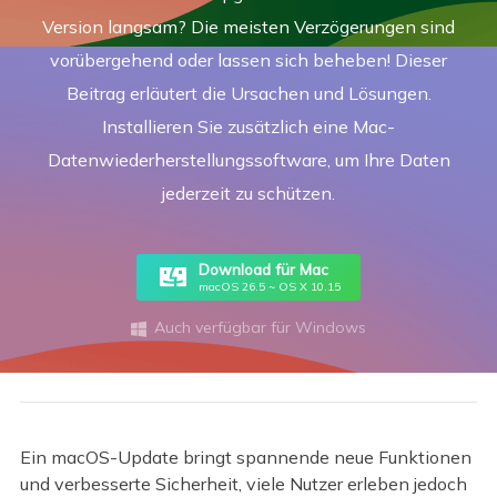
Version langsam? Die meisten Verzögerungen sind
vorübergehend oder lassen sich beheben! Dieser
Beitrag erläutert die Ursachen und Lösungen.
Installieren Sie zusätzlich eine Mac-
Datenwiederherstellungssoftware, um Ihre Daten
jederzeit zu schützen.
Download für Mac
macOS 26.5 ~ OS X 10.15
Auch verfügbar für Windows

Ein macOS-Update bringt spannende neue Funktionen
und verbesserte Sicherheit, viele Nutzer erleben jedoch