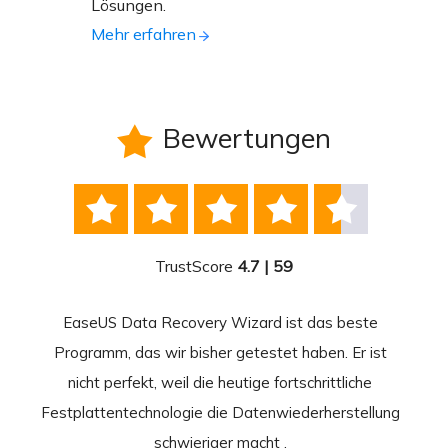
Lösungen.
Mehr erfahren
Bewertungen






TrustScore
4.7 | 59
EaseUS Data Recovery Wizard ist das beste
Ease
-
Programm, das wir bisher getestet haben. Er ist
beste
 durch
nicht perfekt, weil die heutige fortschrittliche
st
Festplattentechnologie die Datenwiederherstellung
fortsc
n.
schwieriger macht .
format