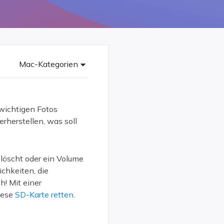
Freunde werben
Video Downloader
Einladen & Belohnung s
Video/Audio online herunterladen
r
ws-Bereitstellung
VideoKit
All-in-One Video-Toolkit
Mac-Kategorien
Audio Tools
up White Label Service
EaseUS VoiceWave
Stimme in Echtzeit ändern
wichtigen Fotos
rherstellen, was soll
Ringtone Editor
Klingeltöne für iPhone erstellen
elöscht oder ein Volume
Vocal Remover (Online)
chkeiten, die
Gesang kostenlos online entfernen
h! Mit einer
iese
SD-Karte retten
.