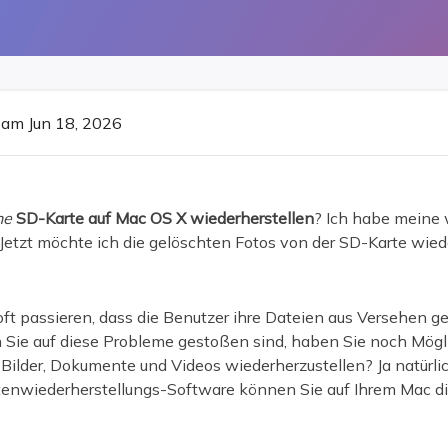
ere Wiederherstellungsprodukte
Data Recovery Services
Deploy Manage
Professionelle Datenrettungsdienste
Intelligente Windo
MSPs Service
Exchange Recovery
am Jun 18, 2026
EDB-Datei wiederherstellen & reparieren
MSP Service
EaseUS Todo Back
Email Recovery
Outlook E-Mail wiederherstellen
ine
SD-Karte auf Mac OS X wiederherstellen
? Ich habe meine 
 Jetzt möchte ich die gelöschten Fotos von der SD-Karte wiede
MS SQL Recovery
MS SQL-Datenbank wiederherstellen
ft passieren, dass die Benutzer ihre Dateien aus Versehen g
 Sie auf diese Probleme gestoßen sind, haben Sie noch Mögli
Bilder, Dokumente und Videos wiederherzustellen? Ja natürlic
enwiederherstellungs-Software können Sie auf Ihrem Mac d