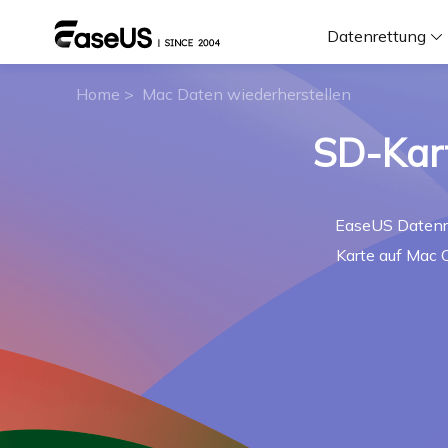
Datenrettung
Home
>
Mac Daten wiederherstellen
F
SD-Kart
D
EaseUS Datenr
i
Karte auf Mac 
W