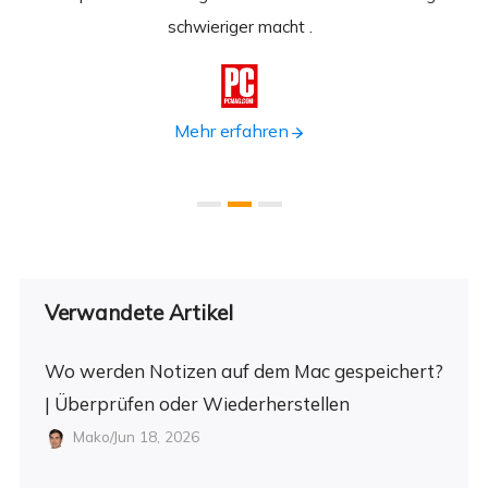
n.
schwieriger macht .
format

Mehr erfahren
Verwandete Artikel
Wo werden Notizen auf dem Mac gespeichert?
| Überprüfen oder Wiederherstellen
Mako/Jun 18, 2026