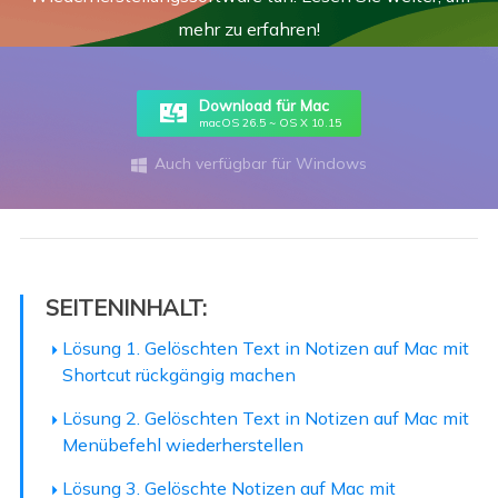
mehr zu erfahren!
Download für Mac
macOS 26.5 ~ OS X 10.15
Auch verfügbar für Windows

SEITENINHALT:
Lösung 1. Gelöschten Text in Notizen auf Mac mit
Shortcut rückgängig machen
Lösung 2. Gelöschten Text in Notizen auf Mac mit
Menübefehl wiederherstellen
Lösung 3. Gelöschte Notizen auf Mac mit