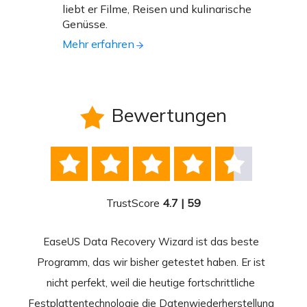
liebt er Filme, Reisen und kulinarische
Genüsse.
Mehr erfahren
Bewertungen






TrustScore
4.7 | 59
EaseUS Data Recovery Wizard ist das beste
Ease
-
Programm, das wir bisher getestet haben. Er ist
beste
 durch
nicht perfekt, weil die heutige fortschrittliche
st
Festplattentechnologie die Datenwiederherstellung
fortsc