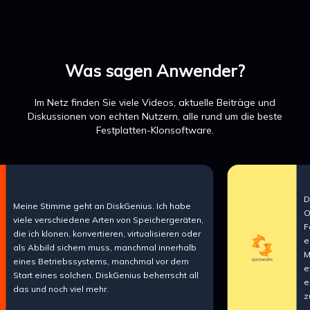
Was sagen Anwender?
Im Netz finden Sie viele Videos, aktuelle Beiträge und
Diskussionen von echten Nutzern, alle rund um die beste
Festplatten-Klonsoftware.
Die Software
timme geht an DiskGenius. Ich habe
Ordnung. Ic
erschiedene Arten von Speichergeräten,
Fall, dass 
klonen, konvertieren, virtualisieren oder
einfach nich
ild sichern muss, manchmal innerhalb
Macrium Ref
Betriebssystems, manchmal vor dem
etwas langs
ines solchen. DiskGenius beherrscht all
einer System
 noch viel mehr.
zuverlässig 