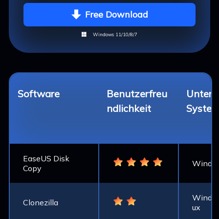
Free Download

Windows 11/10/8/7

Software
Benutzerfreu
Unters
ndlichkeit
Syste
EaseUS Disk
Windo
Copy
Window
Clonezilla
ux