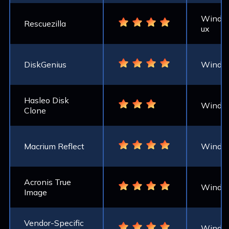
Window
Rescuezilla
ux
DiskGenius
Windo
Hasleo Disk
Windo
Clone
Macrium Reflect
Windo
Acronis True
Windo
Image
Vendor-Specific
Windo