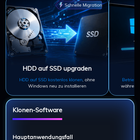
Schnelle Migration
HDD auf SSD upgraden
HDD auf SSD kostenlos klonen
, ohne
Betriebs
Windows neu zu installieren
während 
Klonen-Software
Hauptanwendungsfall