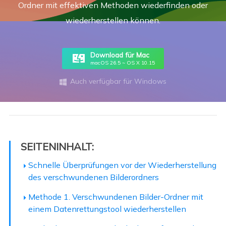
Ordner mit effektiven Methoden wiederfinden oder
wiederherstellen können.
Download für Mac
macOS 26.5 ~ OS X 10.15
Auch verfügbar für Windows

SEITENINHALT:
Schnelle Überprüfungen vor der Wiederherstellung
des verschwundenen Bilderordners
Methode 1. Verschwundenen Bilder-Ordner mit
einem Datenrettungstool wiederherstellen