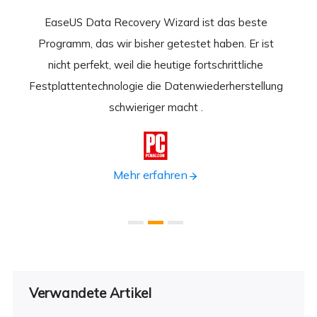
EaseUS Data Recovery Wizard ist das beste
Ease
-
Programm, das wir bisher getestet haben. Er ist
beste
 durch
nicht perfekt, weil die heutige fortschrittliche
st
Festplattentechnologie die Datenwiederherstellung
fortsc
n.
schwieriger macht .
format

Mehr erfahren
Verwandete Artikel