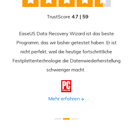
TrustScore
4.7 | 59
EaseUS Data Recovery Wizard ist das beste
Ease
-
Programm, das wir bisher getestet haben. Er ist
beste
 durch
nicht perfekt, weil die heutige fortschrittliche
st
Festplattentechnologie die Datenwiederherstellung
fortsc
n.
schwieriger macht .
format

Mehr erfahren