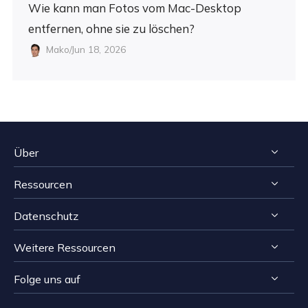
Wie kann man Fotos vom Mac-Desktop
entfernen, ohne sie zu löschen?
Mako/Jun 18, 2026
Über
Ressourcen
Impressum
Datenschutz
Reviews & Awards
Tipps zur Windows Datenrettung
Kontakt EaseUS
Weitere Ressourcen
Tipps zur Mac Datenrettung
Deinstallieren
Resellers
Speichermedien wiederherstellen Tipps
Folge uns auf
Erstattungsrichtlinie
Computer Lösungen
Affiliates
Reparatur Tipps
Datenschutz