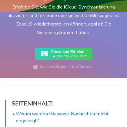
Erfahren Sie, wie Sie die iCloud-Synchronisierung
aktivieren und fehlende oder gelöschte iMessages mit
EaseUS wiederherstellen können, egal ob Sie
Sicherungskopien haben.
Download für Mac
macOS 26.5 ~ OS X 10.15
Auch verfügbar für Windows

SEITENINHALT:
Warum werden iMessage-Nachrichten nicht
angezeigt?