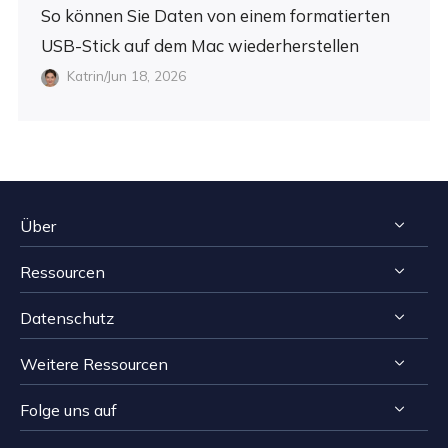
So können Sie Daten von einem formatierten
USB-Stick auf dem Mac wiederherstellen
Katrin/Jun 18, 2026
Über
Ressourcen
Impressum
Datenschutz
Reviews & Awards
Tipps zur Windows Datenrettung
Kontakt EaseUS
Weitere Ressourcen
Tipps zur Mac Datenrettung
Deinstallieren
Resellers
Speichermedien wiederherstellen Tipps
Folge uns auf
Erstattungsrichtlinie
Computer Lösungen
Affiliates
Reparatur Tipps