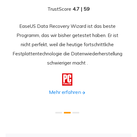
TrustScore
4.7 | 59
EaseUS Data Recovery Wizard ist das beste
Ease
-
Programm, das wir bisher getestet haben. Er ist
beste
 durch
nicht perfekt, weil die heutige fortschrittliche
st
Festplattentechnologie die Datenwiederherstellung
fortsc
n.
schwieriger macht .
format

Mehr erfahren