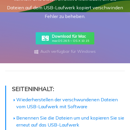
Dateien auf dem USB-Laufwerk kopiert verschwinden
Fehler zu beheben.
Download für Mac
macOS 26.5 ~ OS X 10.15
Auch verfügbar für Windows

SEITENINHALT:
Wiederherstellen der verschwundenen Dateien
vom USB-Laufwerk mit Software
Benennen Sie die Dateien um und kopieren Sie sie
erneut auf das USB-Laufwerk