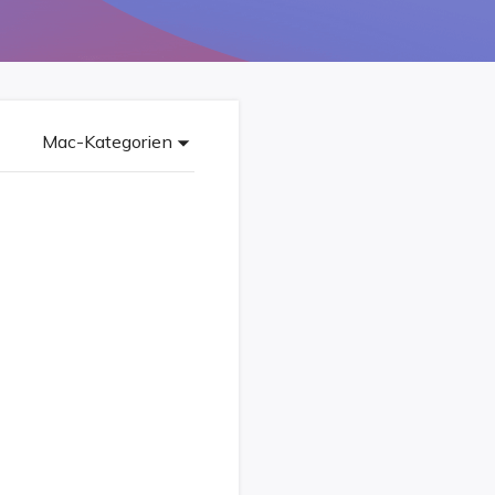
Freunde werben
Video Downloader
Einladen & Belohnung s
Video/Audio online herunterladen
r
ws-Bereitstellung
VideoKit
All-in-One Video-Toolkit
Mac-Kategorien
Audio Tools
up White Label Service
EaseUS VoiceWave
Stimme in Echtzeit ändern
Ringtone Editor
Klingeltöne für iPhone erstellen
Vocal Remover (Online)
Gesang kostenlos online entfernen