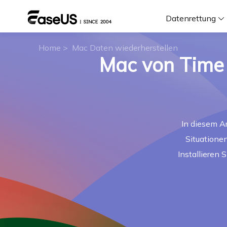
Datenrettung
Home
>
Mac Daten wiederherstellen
Mac von Time 
F
D
In diesem A
i
Situatione
W
Installieren