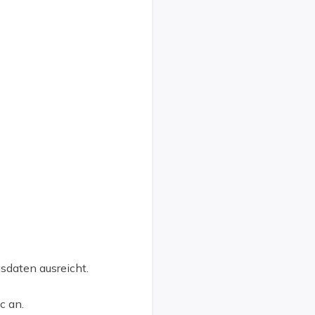
gsdaten ausreicht.
c an.