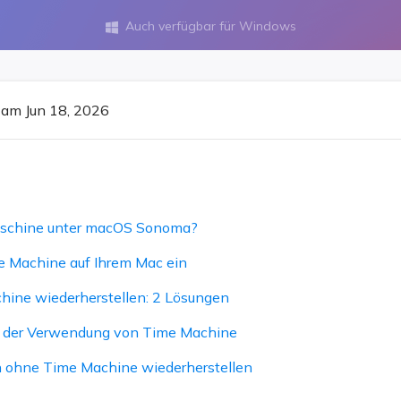
ere Wiederherstellungsprodukte
Auch verfügbar für Windows

Data Recovery Services
Deploy Manage
Professionelle Datenrettungsdienste
Intelligente Windo
MSPs Service
Exchange Recovery
am Jun 18, 2026
EDB-Datei wiederherstellen & reparieren
MSP Service
EaseUS Todo Back
Email Recovery
Outlook E-Mail wiederherstellen
MS SQL Recovery
maschine unter macOS Sonoma?
MS SQL-Datenbank wiederherstellen
me Machine auf Ihrem Mac ein
ine wiederherstellen: 2 Lösungen
e der Verwendung von Time Machine
 ohne Time Machine wiederherstellen