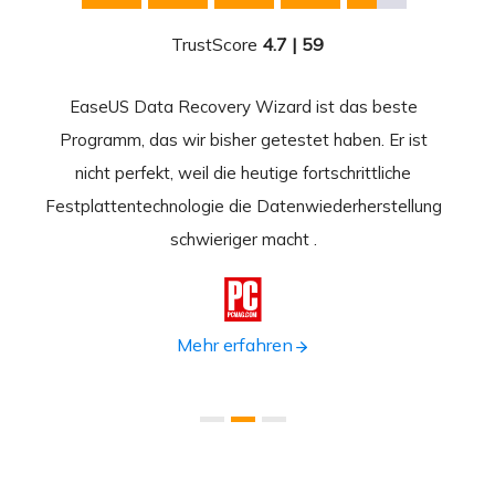
TrustScore
4.7 | 59
EaseUS Data Recovery Wizard ist das beste
Ease
-
Programm, das wir bisher getestet haben. Er ist
beste
 durch
nicht perfekt, weil die heutige fortschrittliche
st
Festplattentechnologie die Datenwiederherstellung
fortsc
n.
schwieriger macht .
format

Mehr erfahren