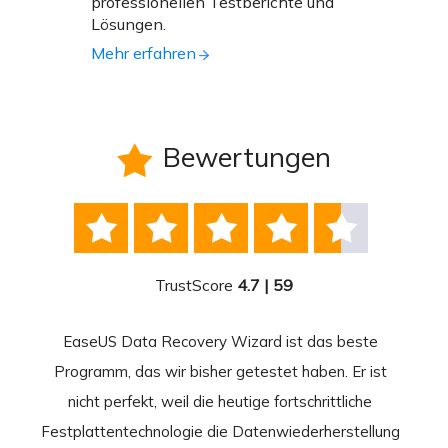
professionellen Testberichte und
Lösungen.
Mehr erfahren
Bewertungen






TrustScore
4.7 | 59
EaseUS Data Recovery Wizard ist das beste
Ease
-
Programm, das wir bisher getestet haben. Er ist
beste
 durch
nicht perfekt, weil die heutige fortschrittliche
st
Festplattentechnologie die Datenwiederherstellung
fortsc