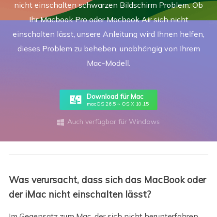
nicht einschalten schwarzen Bildschirm Problem. Ob
Ihr Macbook Pro oder Macbook Air sich nicht
einschalten lässt, unsere Anleitung wird Ihnen helfen,
dieses Problem zu beheben, unabhängig von Ihrem
Mac-Modell.
Download für Mac
macOS 26.5 ~ OS X 10.15
Auch verfügbar für Windows

Was verursacht, dass sich das MacBook oder
der iMac nicht einschalten lässt?
Im Gegensatz zum Mac, der sich nicht herunterfahren