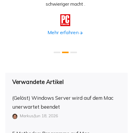
n.
schwieriger macht .
format

Mehr erfahren
Verwandete Artikel
(Gelöst) Windows Server wird auf dem Mac
unerwartet beendet
Markus/Jun 18, 2026