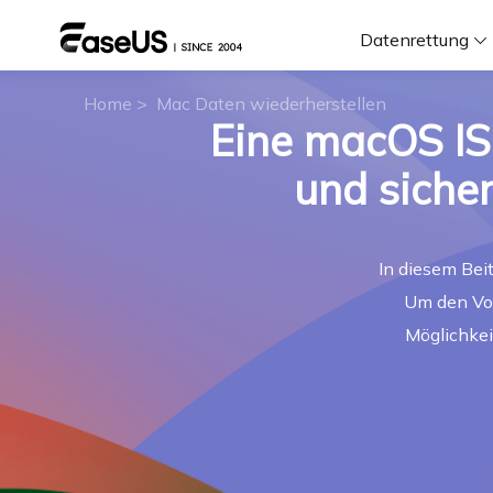
Datenrettung
Home
>
Mac Daten wiederherstellen
Eine macOS ISO
F
und sicher
D
In diesem Bei
i
Um den Vor
W
Möglichkei