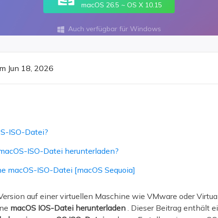
ere Wiederherstellungsprodukte
macOS 26.5 ~ OS X 10.15
Data Recovery Services
Deploy Manage
Auch verfügbar für Windows

Professionelle Datenrettungsdienste
Intelligente Windo
MSPs Service
Exchange Recovery
EDB-Datei wiederherstellen & reparieren
m Jun 18, 2026
MSP Service
EaseUS Todo Back
Email Recovery
Outlook E-Mail wiederherstellen
MS SQL Recovery
MS SQL-Datenbank wiederherstellen
OS-ISO-Datei?
 macOS-ISO-Datei herunterladen?
eine macOS-ISO-Datei [macOS Sequoia]
sion auf einer virtuellen Maschine wie VMware oder Virtual
ine
macOS IOS-Datei herunterladen
. Dieser Beitrag enthält e