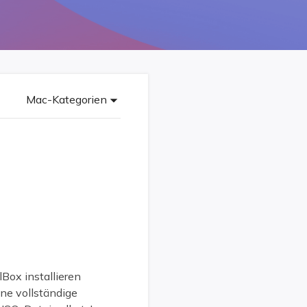
Freunde werben
Video Downloader
Einladen & Belohnung s
Video/Audio online herunterladen
r
ws-Bereitstellung
VideoKit
All-in-One Video-Toolkit
Mac-Kategorien
Audio Tools
up White Label Service
EaseUS VoiceWave
Stimme in Echtzeit ändern
Ringtone Editor
Klingeltöne für iPhone erstellen
Vocal Remover (Online)
Gesang kostenlos online entfernen
Box installieren
ine vollständige