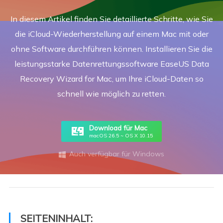
In diesem Artikel finden Sie detaillierte Schritte, wie Sie
die iCloud-Wiederherstellung auf einem Mac mit oder
ohne Software durchführen können. Installieren Sie die
leistungsstarke Datenrettungssoftware EaseUS Data
Recovery Wizard for Mac, um Ihre iCloud-Daten so
schnell wie möglich zu retten.
Download für Mac
macOS 26.5 ~ OS X 10.15
Auch verfügbar für Windows

SEITENINHALT: