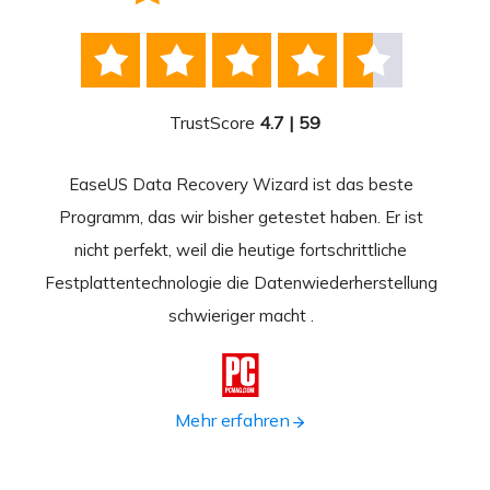





TrustScore
4.7 | 59
EaseUS Data Recovery Wizard ist das beste
Ease
-
Programm, das wir bisher getestet haben. Er ist
beste
 durch
nicht perfekt, weil die heutige fortschrittliche
st
Festplattentechnologie die Datenwiederherstellung
fortsc
n.
schwieriger macht .
format

Mehr erfahren