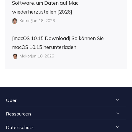
Software, um Daten auf Mac
wiederherzustellen [2026]
Katrin/Jun 18, 2026
[macOS 10.15 Download] So können Sie
macOS 10.15 herunterladen
Mako/Jun 18, 2026
Über
Ressourcen
Impressum
Datenschutz
Reviews & Awards
Tipps zur Windows Datenrettung