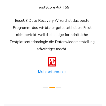
TrustScore
4.7 | 59
EaseUS Data Recovery Wizard ist das beste
Ease
-
Programm, das wir bisher getestet haben. Er ist
beste
 durch
nicht perfekt, weil die heutige fortschrittliche
st
Festplattentechnologie die Datenwiederherstellung
fortsc
n.
schwieriger macht .
format

Mehr erfahren