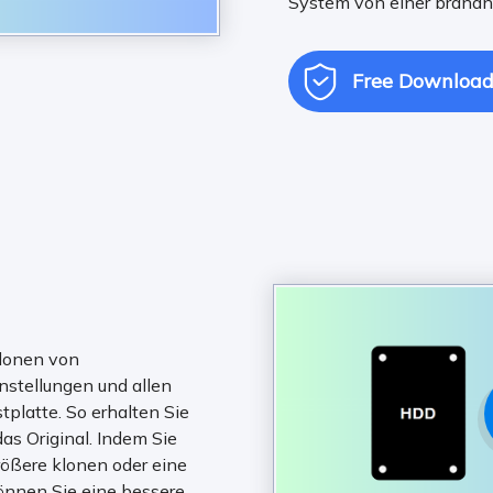
System von einer brandn

Free Downloa
Klonen von
stellungen und allen
platte. So erhalten Sie
das Original. Indem Sie
größere klonen oder eine
önnen Sie eine bessere