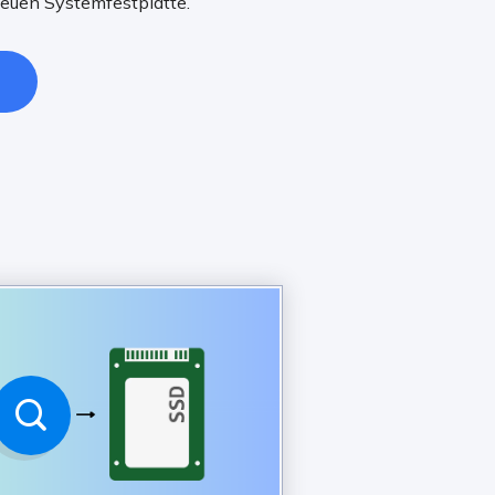
euen Systemfestplatte.
d