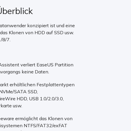
berblick
vatanwender konzipiert ist und eine
, das Klonen von HDD auf SSD usw.
/8/7.
Assistent verliert EaseUS Partition
vorgangs keine Daten.
Markt erhältlichen Festplattentypen
.2/NVMe/SATA SSD,
reWire HDD, USB 1.0/2.0/3.0,
karte usw.
reeware ermöglicht das Klonen von
teisystemen NTFS/FAT32/exFAT