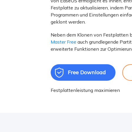
von EaseUS ermöglicht es Ihnen, ent
Weit
Festplatte zu aktualisieren, indem Pa
Programmen und Einstellungen einfac
geklont werden.
Neben dem Klonen von Festplatten b
Master Free
auch grundlegende Partit
erweiterte Funktionen zur Optimierung

Free Download
Festplattenleistung maximieren