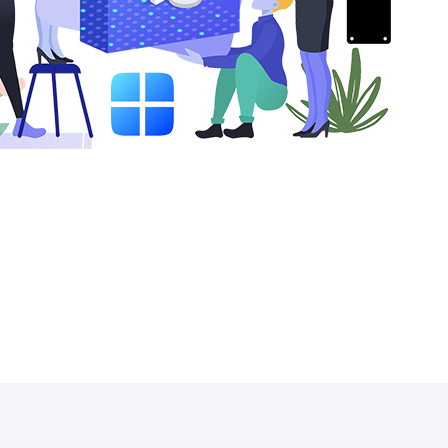
Freunde werben
Video Downloader
Einladen & Belohnung s
Video/Audio online herunterladen
r
ws-Bereitstellung
VideoKit
All-in-One Video-Toolkit
Audio Tools
up White Label Service
EaseUS VoiceWave
Stimme in Echtzeit ändern
Ringtone Editor
Klingeltöne für iPhone erstellen
Vocal Remover (Online)
Gesang kostenlos online entfernen