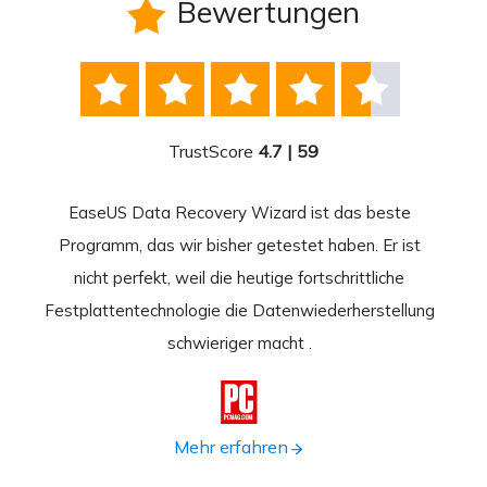
Bewertungen






TrustScore
4.7 | 59
EaseUS Data Recovery Wizard ist das beste
Ease
-
Programm, das wir bisher getestet haben. Er ist
beste
 durch
nicht perfekt, weil die heutige fortschrittliche
st
Festplattentechnologie die Datenwiederherstellung
fortsc
n.
schwieriger macht .
format

Mehr erfahren