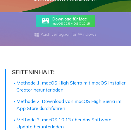
Download für Mac
macOS 26.5 ~ OS X 10.15
Auch verfügbar für Windows

SEITENINHALT:
Methode 1. macOS High Sierra mit macOS Installer
Creator herunterladen
Methode 2. Download von macOS High Sierra im
App Store durchführen
Methode 3. macOS 10.13 über das Software-
Update herunterladen