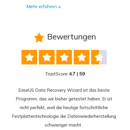
Mehr erfahren
Bewertungen






TrustScore
4.7 | 59
EaseUS Data Recovery Wizard ist das beste
Ease
-
Programm, das wir bisher getestet haben. Er ist
beste
 durch
nicht perfekt, weil die heutige fortschrittliche
st
Festplattentechnologie die Datenwiederherstellung
fortsc
n.
schwieriger macht .
format