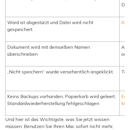
Dat
Word ist abgestürzt und Datei wird nicht
Aut
gespeichert
Dokument wird mit demselben Namen
Aut
überschrieben
ode
„Nicht speichern“ wurde versehentlich angeklickt.
Ter
Keins Backups vorhanden, Papierkorb wird geleert,
Eas
Standardwiederherstellung fehlgeschlagen
Ma
Und hier ist das Wichtigste, was Sie jetzt wissen
müssen: Benutzen Sie Ihren Mac sofort nicht mehr,