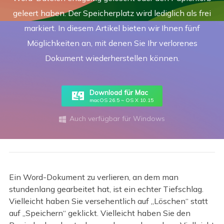
geleert haben. Der Speicherplatz wird lediglich als frei
markiert. In diesem Artikel bieten wir Ihnen fünf
Möglichkeiten an, mit denen Sie Ihr verlorenes
Dokument wiederherstellen können.
Download für Mac
macOS 26.5 ~ OS X 10.15
Auch verfügbar für Windows

Ein Word-Dokument zu verlieren, an dem man
stundenlang gearbeitet hat, ist ein echter Tiefschlag.
Vielleicht haben Sie versehentlich auf „Löschen“ statt
auf „Speichern“ geklickt. Vielleicht haben Sie den