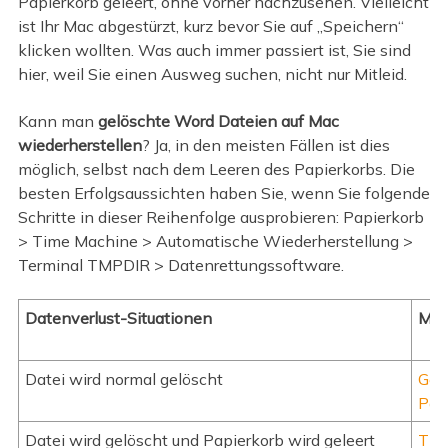
Papierkorb geleert, ohne vorher nachzusehen. Vielleicht
ist Ihr Mac abgestürzt, kurz bevor Sie auf „Speichern“
klicken wollten. Was auch immer passiert ist, Sie sind
hier, weil Sie einen Ausweg suchen, nicht nur Mitleid.
Kann man
gelöschte Word Dateien auf Mac
wiederherstellen
? Ja, in den meisten Fällen ist dies
möglich, selbst nach dem Leeren des Papierkorbs. Die
besten Erfolgsaussichten haben Sie, wenn Sie folgende
Schritte in dieser Reihenfolge ausprobieren: Papierkorb
> Time Machine > Automatische Wiederherstellung >
Terminal TMPDIR > Datenrettungssoftware.
Datenverlust-Situationen
Met
Datei wird normal gelöscht
Gel
Pap
Datei wird gelöscht und Papierkorb wird geleert
Tim