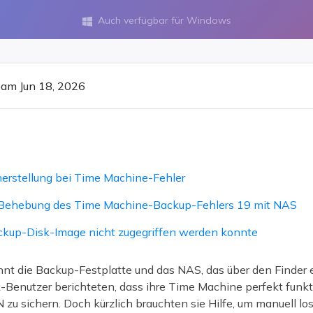
ere Wiederherstellungsprodukte
Auch verfügbar für Windows

Data Recovery Services
Deploy Manage
Professionelle Datenrettungsdienste
Intelligente Windo
MSPs Service
Exchange Recovery
am Jun 18, 2026
EDB-Datei wiederherstellen & reparieren
MSP Service
EaseUS Todo Back
Email Recovery
Outlook E-Mail wiederherstellen
MS SQL Recovery
rstellung bei Time Machine-Fehler
MS SQL-Datenbank wiederherstellen
r Behebung des Time Machine-Backup-Fehlers 19 mit NAS
kup-Disk-Image nicht zugegriffen werden konnte
nt die Backup-Festplatte und das NAS, das über den Finder
-Benutzer berichteten, dass ihre Time Machine perfekt funkt
u sichern. Doch kürzlich brauchten sie Hilfe, um manuell lo