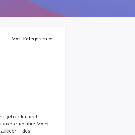
Freunde werben
Video Downloader
Einladen & Belohnung s
Video/Audio online herunterladen
r
ws-Bereitstellung
VideoKit
All-in-One Video-Toolkit
Mac-Kategorien
Audio Tools
up White Label Service
EaseUS VoiceWave
Stimme in Echtzeit ändern
Ringtone Editor
Klingeltöne für iPhone erstellen
Vocal Remover (Online)
Gesang kostenlos online entfernen
 eingebunden und
ionierte, um ihre Macs
szulegen – das