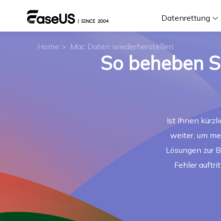
Datenrettung
Home
>
Mac Daten wiederherstellen
So beheben S
F
D
Ist Ihnen kürz
i
weiter, um me
W
Lösungen zur B
Fehler auftr