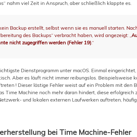
s“ nahm viel Zeit in Anspruch, aber schließlich klappte es.
 kein Backup erstellt, selbst wenn sie es manuell starten. Nac
orbereitung des Backups“ verbracht haben, wird angezeigt: „
Au
te nicht zugegriffen werden (Fehler 19)
.“
ichtigste Dienstprogramm unter macOS. Einmal eingerichtet
sch. Aber es läuft nicht immer reibungslos. Beispielsweise ka
ftreten
! Dieser lästige Fehler weist auf ein Problem mit den 
s Time Machine noch mehr daran hindert, diese erfolgreich z
etzwerk- und lokalen externen Laufwerken auftreten, häuf
rherstellung bei Time Machine-Fehler