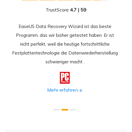
TrustScore
4.7 | 59
EaseUS Data Recovery Wizard ist das beste
Ease
-
Programm, das wir bisher getestet haben. Er ist
beste
 durch
nicht perfekt, weil die heutige fortschrittliche
st
Festplattentechnologie die Datenwiederherstellung
fortsc
n.
schwieriger macht .
format

Mehr erfahren