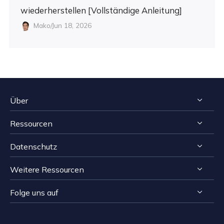
wiederherstellen [Vollständige Anleitung]
Mako/Jun 18, 2026
Über
Ressourcen
Impressum
Datenschutz
Reviews & Awards
Tipps zur Windows Datenrettung
Kontakt EaseUS
Weitere Ressourcen
Tipps zur Mac Datenrettung
Deinstallieren
Resellers
Speichermedien wiederherstellen Tipps
Folge uns auf
Erstattungsrichtlinie
Computer Lösungen
Affiliates
Reparatur Tipps
Datenschutz

Datenrettungs-Bewertungen


Stundentenrabatt