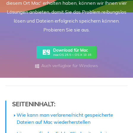
diesem Ort Mac' erhalten haben, können wir Ihnen vier
Lösungen anbieten, damit Sie das Problem reibungslos
lösen und Dateien erfolgreich speichern können.
Probieren Sie sie aus.
Download für Mac
macOS 26.5 ~ OS X 10.15
Auch verfügbar für Windows

SEITENINHALT:
Wie kann man verlorene/nicht gespeicherte
Dateien auf Mac wiederherstellen