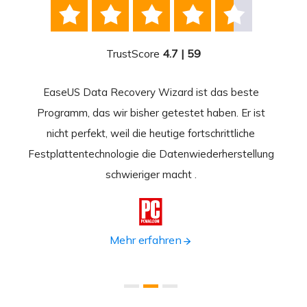





TrustScore
4.7 | 59
EaseUS Data Recovery Wizard ist das beste
Ease
-
Programm, das wir bisher getestet haben. Er ist
beste
 durch
nicht perfekt, weil die heutige fortschrittliche
st
Festplattentechnologie die Datenwiederherstellung
fortsc
n.
schwieriger macht .
format

Mehr erfahren