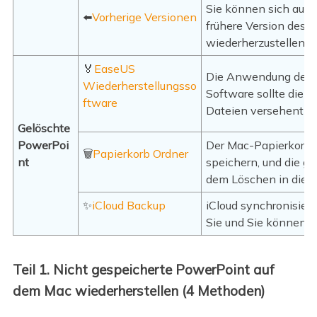
Sie können sich auf 
⬅️
Vorherige Versionen
frühere Version des 
wiederherzustellen.
🏅
EaseUS
Die Anwendung der 
Wiederherstellungsso
Software sollte die 
ftware
Dateien versehentlic
Gelöschte
PowerPoi
Der Mac-Papierkorb k
🗑️
Papierkorb Ordner
nt
speichern, und die 
dem Löschen in dies
✨
iCloud Backup
iCloud synchronisier
Sie und Sie können d
Teil 1. Nicht gespeicherte PowerPoint auf
dem Mac wiederherstellen (4 Methoden)