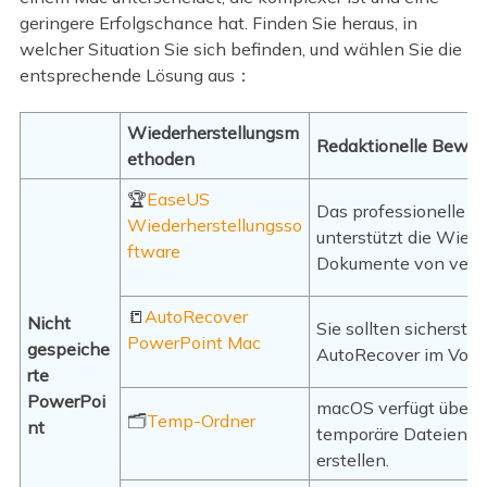
geringere Erfolgschance hat. Finden Sie heraus, in
welcher Situation Sie sich befinden, und wählen Sie die
entsprechende Lösung aus：
Wiederherstellungsm
Redaktionelle Bewer
ethoden
🏆
EaseUS
Das professionelle W
Wiederherstellungsso
unterstützt die Wiede
ftware
Dokumente von versc
📒
AutoRecover
Nicht
Sie sollten sicherst
PowerPoint Mac
gespeiche
AutoRecover im Vorau
rte
PowerPoi
macOS verfügt über 
🗂️
Temp-Ordner
nt
temporäre Dateien g
erstellen.