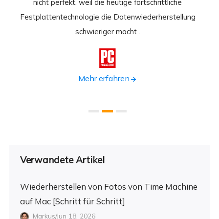
 durch
nicht perfekt, weil die heutige fortschrittliche
st
Festplattentechnologie die Datenwiederherstellung
fortsc
n.
schwieriger macht .
format

Mehr erfahren
Verwandete Artikel
Wiederherstellen von Fotos von Time Machine
auf Mac [Schritt für Schritt]
Markus/Jun 18, 2026