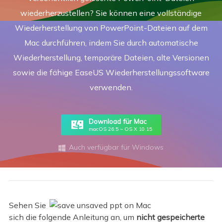
wiederherzustellen? Sie können eine vollständige
Wiederherstellung von PowerPoint-Dateien auf dem
Mac durchführen, indem Sie durch automatische
Wiederherstellung, temporäre Dateien, alte Versionen
sowie die fähige EaseUS Wiederherstellungssoftware
verwenden.
Download für Mac
macOS 26.5 ~ OS X 10.15
Auch verfügbar für Windows

Sehen Sie
sich die folgende Anleitung an, um
nicht gespeicherte