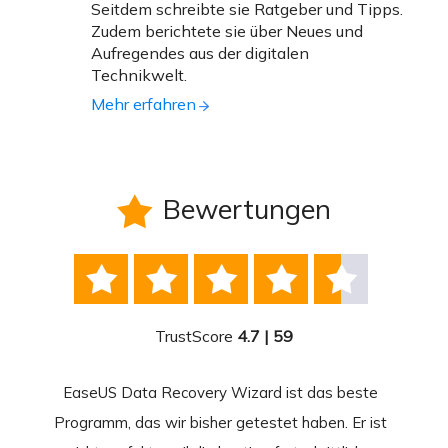
Seitdem schreibte sie Ratgeber und Tipps.
Zudem berichtete sie über Neues und
Aufregendes aus der digitalen
Technikwelt.
Mehr erfahren
Bewertungen






TrustScore
4.7 | 59
EaseUS Data Recovery Wizard ist das beste
Ease
-
Programm, das wir bisher getestet haben. Er ist
beste