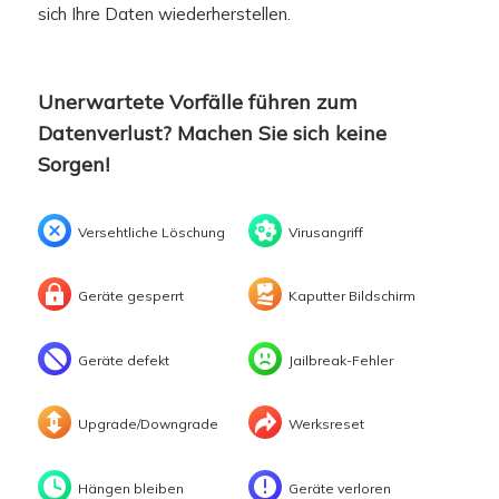
sich Ihre Daten wiederherstellen.
Unerwartete Vorfälle führen zum
Datenverlust? Machen Sie sich keine
Sorgen!
Versehtliche Löschung
Virusangriff
Geräte gesperrt
Kaputter Bildschirm
Geräte defekt
Jailbreak-Fehler
Upgrade/Downgrade
Werksreset
Hängen bleiben
Geräte verloren