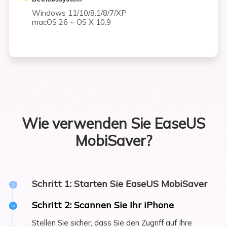
Windows 11/10/8.1/8/7/XP
macOS 26 ~ OS X 10.9
Wie verwenden Sie EaseUS
MobiSaver?
Schritt 1: Starten Sie EaseUS MobiSaver
Starten Sie EaseUS MobiSaver und verbinden Sie Ihr
Schritt 2: Scannen Sie Ihr iPhone
iPhone mit Ihrem Windows PC. Wählen Sie einen
Stellen Sie sicher, dass Sie den Zugriff auf Ihre
Wiederherstellungsmodus.