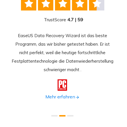





TrustScore
4.7 | 59
EaseUS Data Recovery Wizard ist das beste
Ease
-
Programm, das wir bisher getestet haben. Er ist
beste
 durch
nicht perfekt, weil die heutige fortschrittliche
st
Festplattentechnologie die Datenwiederherstellung
fortsc
n.
schwieriger macht .
format

Mehr erfahren