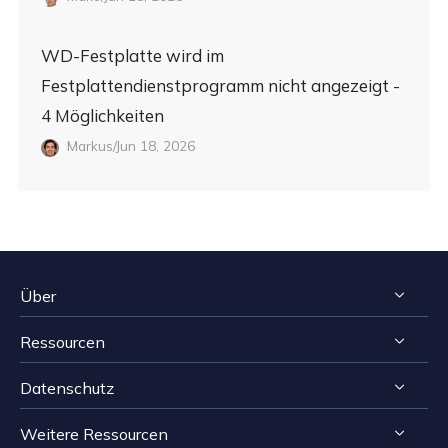
WD-Festplatte wird im
Festplattendienstprogramm nicht angezeigt -
4 Möglichkeiten
Markus/Jun 18, 2026
Über
Ressourcen
Impressum
Datenschutz
Reviews & Awards
Tipps zur Windows Datenrettung
Kontakt EaseUS
Weitere Ressourcen
Tipps zur Mac Datenrettung
Deinstallieren