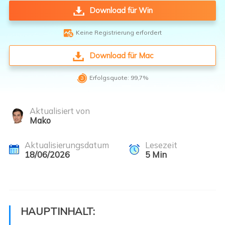
Download für Win

Keine Registrierung erfordert
Download für Mac

Erfolgsquote: 99,7%
Aktualisiert von
Mako
Aktualisierungsdatum
Lesezeit
18/06/2026
5
Min
HAUPTINHALT: