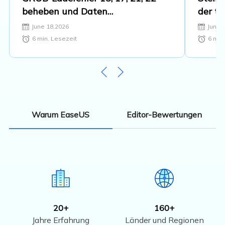
beheben und Daten
der t
wiederherstellen
Daten
June 18,2026
June 
EaseU
6
min. Lesezeit
6
min.
2026
Editor-Bewertungen
Warum EaseUS
20+
160+
Jahre Erfahrung
Länder und Regionen