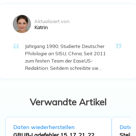
Aktualisiert von
Katrin
Jahrgang 1990; Studierte Deutscher
Philologie an SISU, China; Seit 2011
zum festen Team der EaseUS-
Redaktion. Seitdem schreibte sie
Ratgeber und Tipps. Zudem berichtete
sie über Neues und Aufregendes aus
der digitalen Technikwelt. …
Verwandte Artikel
Daten wiederherstellen
Daten
GRUB-Ladefehler 15, 17, 21, 22
Stelle