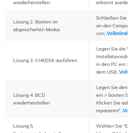
wiederherstellen
erkannt wurden..
Schließen Sie d
Lösung 2. Booten im
an den Computer
abgesicherten Modus
von..
.Vollständig
Legen Sie die W
Installationsdis
Lösung 3. CHKDSK ausführen
in den PC ein > 
dem USB..
.Volls
Legen Sie den W
Lösung 4. BCD
ein > booten Si
wiederherstellen
Klicken Sie auf 
reparieren"..
.Voll
Lösung 5.
Wählen Sie "Erw