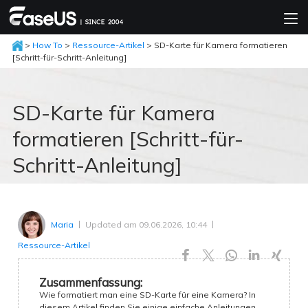
>
How To
>
Ressource-Artikel
> SD-Karte für Kamera formatieren
[Schritt-für-Schritt-Anleitung]
SD-Karte für Kamera
formatieren [Schritt-für-
Schritt-Anleitung]
Updated am 09.06.2026, 10:44
Maria
Ressource-Artikel





Zusammenfassung:
Wie formatiert man eine SD-Karte für eine Kamera? In
diesem Artikel finden Sie einige einfache Anleitungen