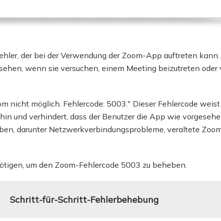
ere Wiederherstellungsprodukte
Data Recovery Services
Deploy Manage
Professionelle Datenrettungsdienste
Intelligente Windo
ehler, der bei der Verwendung der Zoom-App auftreten kann. 
MSPs Service
Exchange Recovery
EDB-Datei wiederherstellen & reparieren
ehen, wenn sie versuchen, einem Meeting beizutreten oder 
MSP Service
EaseUS Todo Back
Email Recovery
Outlook E-Mail wiederherstellen
m nicht möglich. Fehlercode: 5003." Dieser Fehlercode weist 
hin und verhindert, dass der Benutzer die App wie vorgese
MS SQL Recovery
geben, darunter Netzwerkverbindungsprobleme, veraltete Zoo
MS SQL-Datenbank wiederherstellen
benötigen, um den Zoom-Fehlercode 5003 zu beheben.
Schritt-für-Schritt-Fehlerbehebung