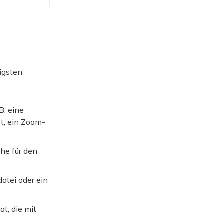
igsten
B. eine
st, ein Zoom-
he für den
atei oder ein
t, die mit