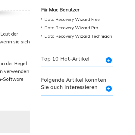
Freunde werben
Video Downloader
Einladen & Belohnung s
Für Mac Benutzer
Video/Audio online herunterladen
r
Data Recovery Wizard Free
ws-Bereitstellung
VideoKit
Data Recovery Wizard Pro
All-in-One Video-Toolkit
Laut der
Data Recovery Wizard Technician
wenn sie sich
Audio Tools
up White Label Service
EaseUS VoiceWave
Top 10 Hot-Artikel
in der Regel
Stimme in Echtzeit ändern
hen verwenden
Ringtone Editor
m-Software
Folgende Artikel könnten
Klingeltöne für iPhone erstellen
Sie auch interessieren
Vocal Remover (Online)
Gesang kostenlos online entfernen