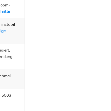
 Zoom-
hritte
instabil
dige
giert,
wendung
nchmal
e 5003