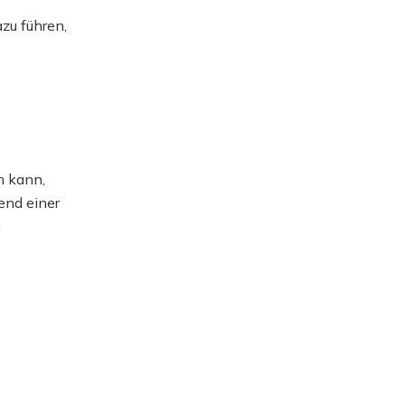
zu führen,
n kann,
end einer
n