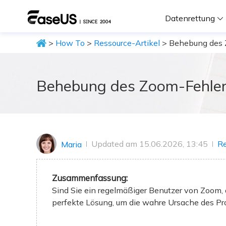
Datenrettung
>
How To
>
Ressource-Artikel
> Behebung des 
F
D
Behebung des Zoom-Fehler
i
Updated am 15.06.2026, 13:45
Re
Maria
W
Zusammenfassung:
Sind Sie ein regelmäßiger Benutzer von Zoom,
perfekte Lösung, um die wahre Ursache des Prob