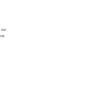
 zur
ine